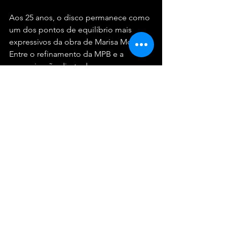
Aos 25 anos, o disco permanece como 
um dos pontos de equilíbrio mais 
expressivos da obra de Marisa Monte. 
Entre o refinamento da MPB e a 
comunicação direta do pop, 
Memórias, Crônicas e Declarações de 
Amor
 segue atual não por acaso, mas 
por sua capacidade de traduzir 
emoções universais com precisão e 
inventividade — qualidades que o 
mantêm vivo a cada nova audição.
Mercado da música