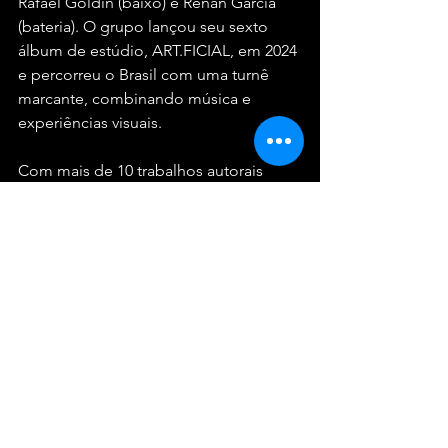
Rafael Goldin (baixo) e Renan Garcia 
(bateria). O grupo lançou seu sexto 
álbum de estúdio, ART.FICIAL, em 2024 
e percorreu o Brasil com uma turnê 
marcante, combinando música e 
experiências visuais.
Com mais de 10 trabalhos autorais 
lançados – entre álbuns, EPs e splits –, 
a banda construiu uma trajetória sólida 
no cenário rock nacional. Ao longo 
dos anos, realizou diversas turnês e se 
apresentou em praticamente todos os 
estados brasileiros. Em 2019, subiu ao 
palco Supernova do Rock in Rio, um 
dos maiores festivais de música do 
mundo.
O lançamento de “O Que Você Faria?” 