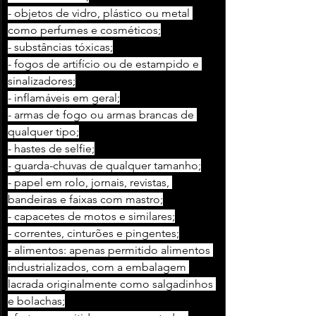
- objetos de vidro, plástico ou metal 
como perfumes e cosméticos;
- substâncias tóxicas;
- fogos de artifício ou de estampido e 
sinalizadores;
- inflamáveis em geral;
- armas de fogo ou armas brancas de 
qualquer tipo;
- hastes de selfie;
- guarda-chuvas de qualquer tamanho;
- papel em rolo, jornais, revistas, 
bandeiras e faixas com mastro;
- capacetes de motos e similares;
- correntes, cinturões e pingentes;
- alimentos: apenas permitido alimentos 
industrializados, com a embalagem 
lacrada originalmente como salgadinhos 
e bolachas;