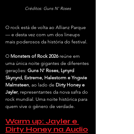
Créditos: Guns N' Roses
O rock está de volta ao Allianz Parque 
— e desta vez com um dos lineups 
mais poderosos da história do festival.
O 
Monsters of Rock 2026
 reúne em 
uma única noite gigantes de diferentes 
gerações: 
Guns N' Roses, Lynyrd 
Skynyrd, Extreme, Halestorm e Yngwie 
Malmsteen
, ao lado de 
Dirty Honey e 
Jayler
, representantes da nova safra do 
rock mundial. Uma noite histórica para 
quem vive o gênero de verdade.
Warm up: Jayler e 
Dirty Honey na Audio