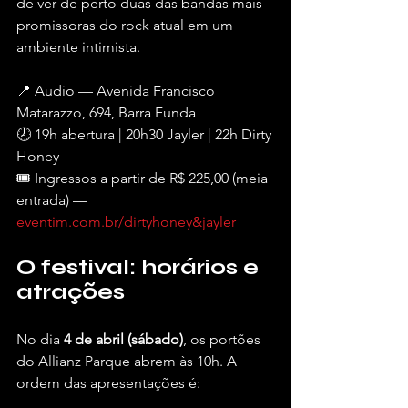
de ver de perto duas das bandas mais 
promissoras do rock atual em um 
ambiente intimista.
📍 Audio — Avenida Francisco 
Matarazzo, 694, Barra Funda 
🕗 19h abertura | 20h30 Jayler | 22h Dirty 
Honey 
🎟️ Ingressos a partir de R$ 225,00 (meia 
entrada) — 
eventim.com.br/dirtyhoney&jayler
O festival: horários e 
atrações
No dia 
4 de abril (sábado)
, os portões 
do Allianz Parque abrem às 10h. A 
ordem das apresentações é: