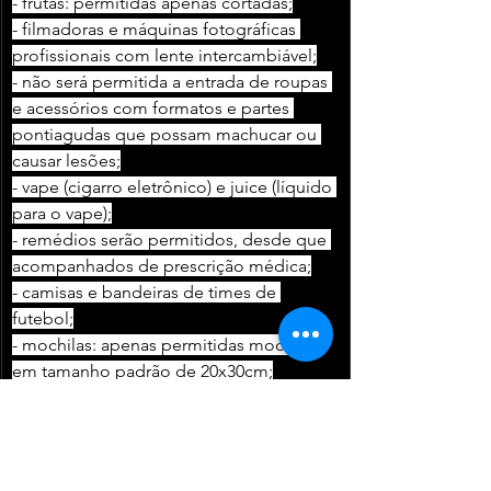
- frutas: permitidas apenas cortadas;
- filmadoras e máquinas fotográficas 
profissionais com lente intercambiável;
- não será permitida a entrada de roupas 
e acessórios com formatos e partes 
pontiagudas que possam machucar ou 
causar lesões;
- vape (cigarro eletrônico) e juice (líquido 
para o vape);
- remédios serão permitidos, desde que 
acompanhados de prescrição médica;
- camisas e bandeiras de times de 
futebol;
- mochilas: apenas permitidas mochilas 
em tamanho padrão de 20x30cm;
- qualquer item que possa ser 
considerado perigoso pela segurança 
do evento.