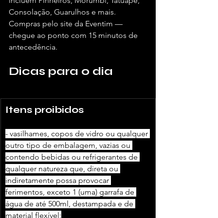
incluem Pinheiros, Morumbi, Tatuapé, 
Consolação, Guarulhos e mais. 
Compras pelo site da Eventim — 
chegue ao ponto com 15 minutos de 
antecedência.
Dicas para o dia
Itens proibidos
- vasilhames, copos de vidro ou qualquer 
outro tipo de embalagem, vazias ou 
contendo bebidas ou refrigerantes de 
qualquer natureza que, direta ou 
indiretamente possa provocar 
ferimentos, exceto 1 (uma) garrafa de 
água de até 500ml, destampada e de 
material flexível;