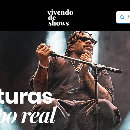
turas
o real