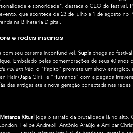
sonalidade e sonoridade", destaca o CEO do festival, P
 evento, que acontece de 23 de julho a 1 de agosto no 
venda na Bilheteria Digital.
ore e rodas insanas
 com seu carisma inconfundível, 
Supla
 chega ao festiv
ique. Embalado pelas comemorações de seus 40 anos de
da Foi em Vão
, o "Papito" promete um show enérgico, 
en Hair (Japa Girl)” e “Humanos” com a pegada irrevere
ãs das antigas até a nova geração conectada nas redes s
Matanza Ritual
 joga o sarrafo da brutalidade lá no alto
ndon, Felipe Andreoli, Antônio Araújo e Amílcar Christ
core' — aquela mistura infalível de hardcore, metal e co