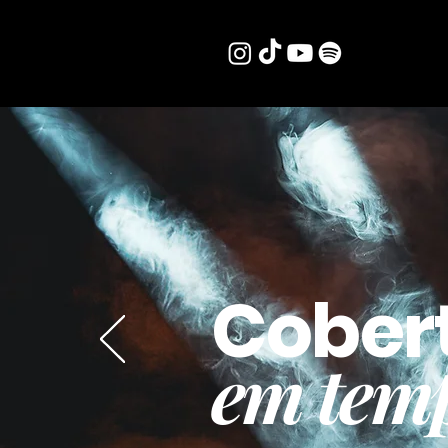
Cober
em temp