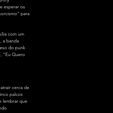
e esperar os 
orcismo" para 
sília com um 
, a banda 
peso do punk 
”, “Eu Quero 
trair cerca de 
inco palcos 
e lembrar que 
ndo 