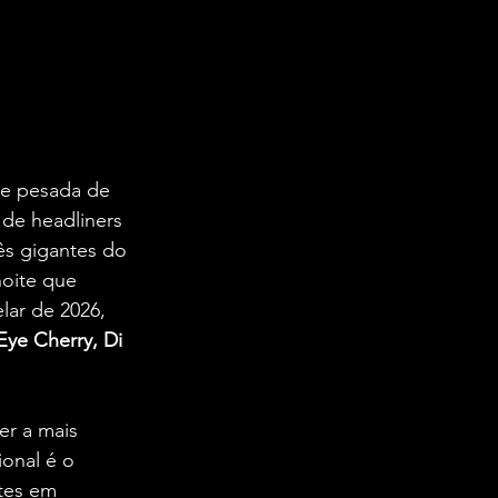
se pesada de 
de headliners 
rês gigantes do 
oite que 
lar de 2026, 
Eye Cherry, Di 
r a mais 
ional é o 
tes em 