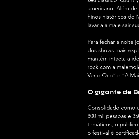
americano. Além de f
hinos históricos d
lavar a alma e sair su
Para fechar a noite 
dos shows mais expl
mantém intacta a id
rock com a malemolê
Ver o Oco” e “A Mais
O gigante de Br
Consolidado como um
800 mil pessoas e 3
temáticos, o público
o festival é certifi