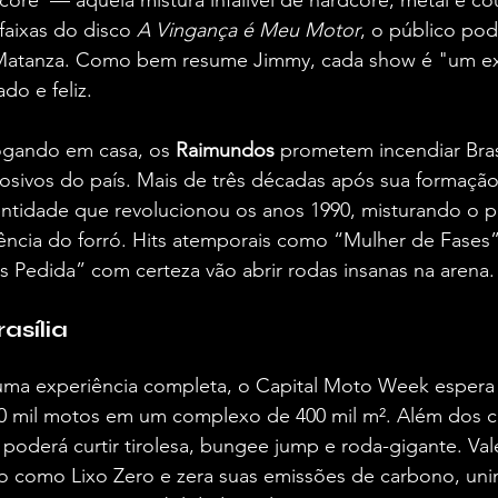
aixas do disco 
A Vingança é Meu Motor
, o público pod
o Matanza. Como bem resume Jimmy, cada show é "um ex
ado e feliz.
jogando em casa, os 
Raimundos
 prometem incendiar Bra
osivos do país. Mais de três décadas após sua formação
entidade que revolucionou os anos 1990, misturando o 
ncia do forró. Hits atemporais como “Mulher de Fases
 Pedida” com certeza vão abrir rodas insanas na arena.
asília
a experiência completa, o Capital Moto Week espera a
50 mil motos em um complexo de 400 mil m². Além dos c
 poderá curtir tirolesa, bungee jump e roda-gigante. Val
cado como Lixo Zero e zera suas emissões de carbono, uni