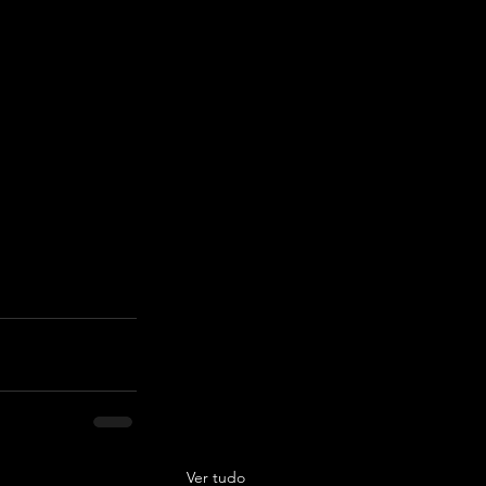
| (61) 98112-
Ver tudo