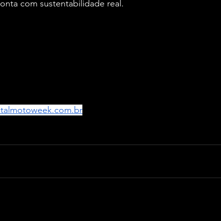
onta com sustentabilidade real.
2026
01 de agosto de 2026
do Torto | Brasília | DF
k | TikTok | @capitalmotoweek
Imprensa:
 (11) 99541-1710 
talmotoweek.com.br