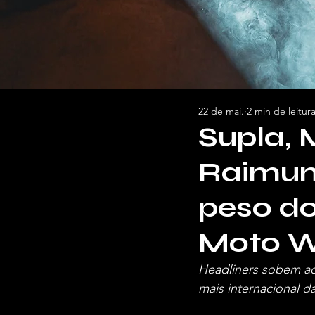
22 de mai.
2 min de leitur
Supla, 
Raimun
peso do
Moto W
Headliners sobem ao 
mais internacional da