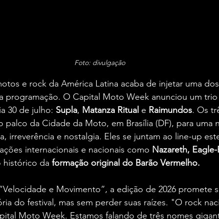
Foto: divulgação
motos e rock da América Latina acaba de injetar uma do
ua programação. O Capital Moto Week anunciou um trio 
a 30 de julho: 
Supla
, 
Matanza Ritual
 e 
Raimundos
. Os t
 palco da Cidade da Moto, em Brasília (DF), para uma n
 irreverência e nostalgia. Eles se juntam ao line-up este
ações internacionais e nacionais como 
Nazareth, Eagle-
 histórico da
 formação original do Barão Vermelho.
Velocidade e Movimento”, a edição de 2026 promete se
ória do festival, mas sem perder suas raízes. "O rock nac
ital Moto Week. Estamos falando de três nomes gigan