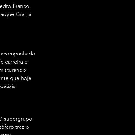
edro Franco. 
Parque Granja 
al acompanhado 
 carreira e 
misturando 
nte que hoje 
ociais.
. O supergrupo 
ófaro traz o 
untry 