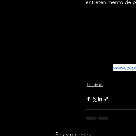
entretenimento de p
SERVIÇO
Capital Moto Week 
Data
: 23 de julho a 
Local
: Parque Granja 
Instagram | Faceboo
2757
Site oficial: 
www.capi
Festivais
Posts recentes