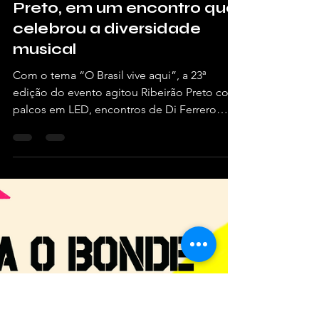
há 7 dias
4 min de leitura
João Rock 2026 reúne 65
mil pessoas em Ribeirão
Preto, em um encontro que
celebrou a diversidade
musical
Com o tema “O Brasil vive aqui”, a 23ª
edição do evento agitou Ribeirão Preto com