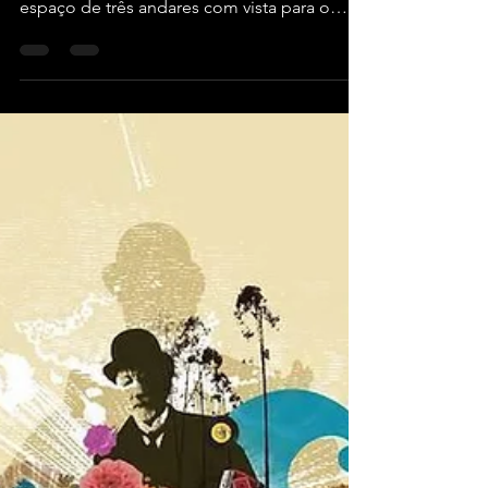
Patrocinador oficial do festival pelo terceiro
ano consecutivo, o chocolate da Nestlé traz
espaço de três andares com vista para o
Palco Mundo, agendamento por QR Code,
collabs exclusivas e pocket show de Luísa
Sonza e DENNIS