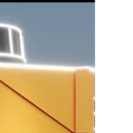
de Janeiro
A um mês da abertura dos portões,
organização revela detalhes da
infraestrutura, exibe o progresso dos palcos
e abre venda extraordinária de ingressos
nesta quinta-feira (06/08)