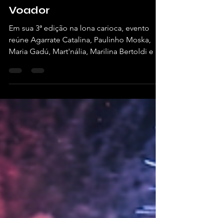
Festival uruguaio Medio y
Medio volta ao Rio de
Janeiro com grande
encontro latino no Circo
Voador
Em sua 3ª edição na lona carioca, evento
reúne Agarrate Catalina, Paulinho Moska,
Maria Gadú, Mart'nália, Marilina Bertoldi e o
melhor da gastronomia autoral no mês de
agosto Por Patricia Burlamaqui, para a
Vivendo de Shows. Arte: Divulgação Após
duas edições de absoluto sucesso, a cápsula
viajante do tradicional Festival Medio y
Medio — evento nascido em Punta Ballena,
no Uruguai — está de volta ao Rio de
Janeiro. Entre os dias 13 e 15 de agosto de
2026, o Circo Voador, na L