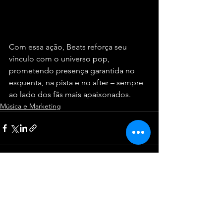
pronto oficial do Todo Mundo no 
Rio.
Com essa ação, Beats reforça seu 
vínculo com o universo pop, 
prometendo presença garantida no 
esquenta, na pista e no after – sempre 
ao lado dos fãs mais apaixonados.
Música e Marketing
Ver tudo
Posts recentes