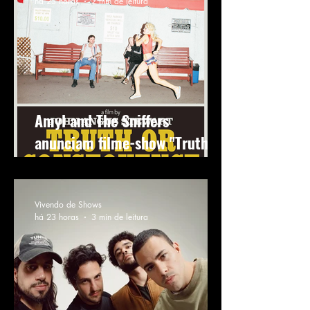
há 23 horas
2 min de leitura
Amyl and The Sniffers
anunciam filme-show "Truth Or
Consequence" com exibição
em São Paulo
Vivendo de Shows
há 23 horas
3 min de leitura