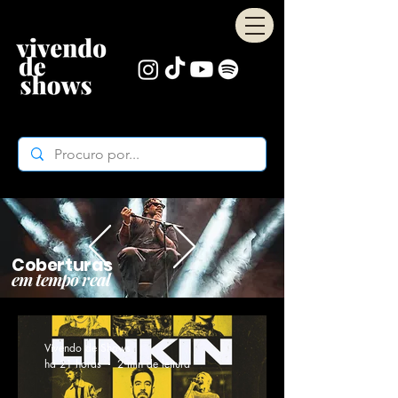
Coberturas
em tempo real
Vivendo de Shows
há 21 horas
2 min de leitura