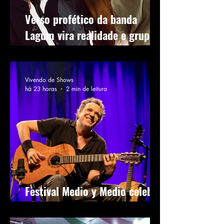
Verso profético da banda
Lagum vira realidade e grupo
anuncia turnê nacional "Lagum
em Todo Lugar"
Vivendo de Shows
há 23 horas
2 min de leitura
Festival Medio y Medio celebra
3ª edição no Circo Voador