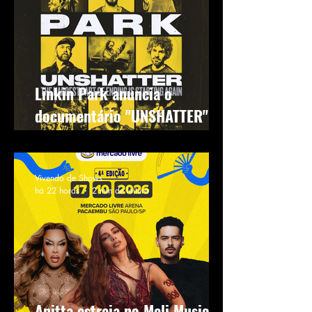
Linkin Park anuncia o
documentário "UNSHATTER"
com destaque para shows em
São Paulo
Vivendo de Shows
há 22 horas
2 min de leitura
Anitta estreia no Meli Music ao