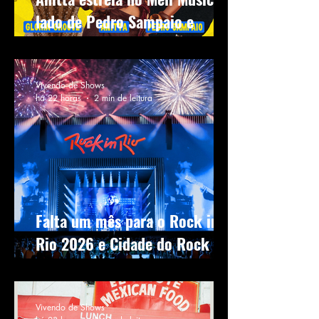
lado de Pedro Sampaio e
Gloria Groove
Vivendo de Shows
há 22 horas
2 min de leitura
Falta um mês para o Rock in
Rio 2026 e Cidade do Rock
ganha forma no Rio de Janeiro
Vivendo de Shows