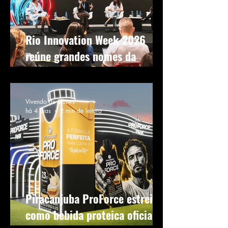
Rio Innovation Week 2026
reúne grandes nomes da
música no palco Music Forward
Vivendo de Shows
há 4 dias
2 min de leitura
Piracanjuba ProForce estreia
como bebida proteica oficial