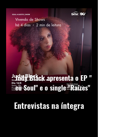
do Rock in Rio 2026
Vivendo de Shows
há 4 dias
2 min de leitura
Judy Black apresenta o EP "Só
eu Soul" e o single "Raízes" em
show gratuito no Sesc Santo
Entrevistas na íntegra
Amaro