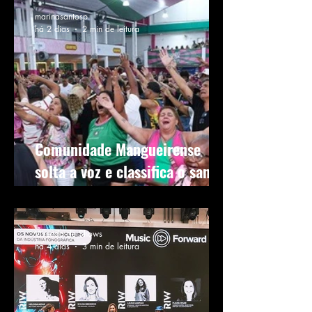
marinasantosp
há 2 dias
2 min de leitura
Comunidade Mangueirense
solta a voz e classifica o samba
3 para a próxima fase
Vivendo de Shows
há 4 dias
3 min de leitura