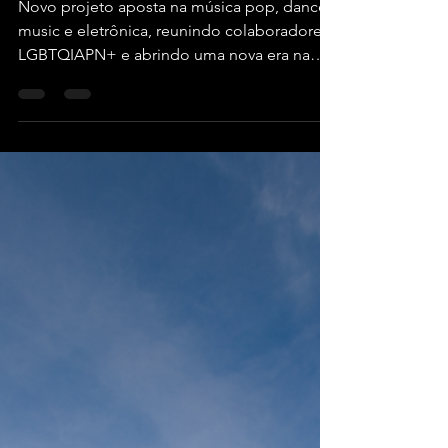
22 de jul.
2 min de leitura
Pabllo Vittar anuncia “Lost
In Lust”, seu sétimo álbum
com nova fase sonora e
conexão internacional
Novo projeto aposta na música pop, dance
music e eletrônica, reunindo colaboradores
LGBTQIAPN+ e abrindo uma nova era na
carreira da artista.