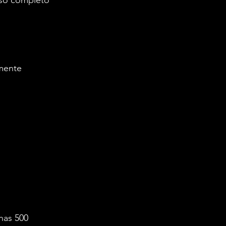
sso completo 
mente 
nas 500 