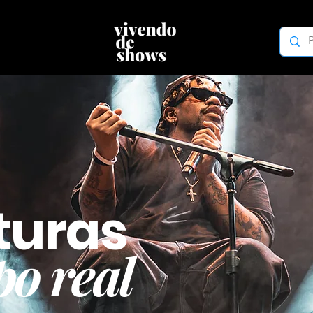
turas
o real