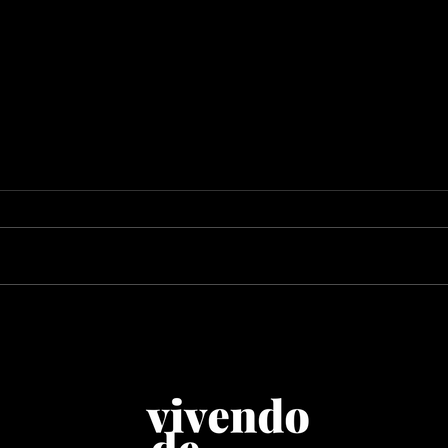
Piracanjuba ProForce
Joã
estreia como bebida
65 
proteica oficial do Rock
Rib
in Rio 2026
enc
a d