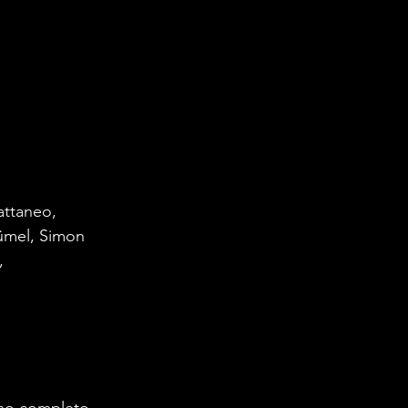
attaneo, 
aümel, Simon 
, 