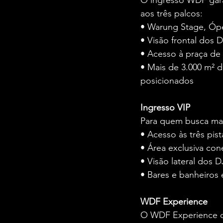
O ingresso WDF garan
aos três palcos:
• Warung Stage, Ópe
• Visão frontal dos 
• Acesso à praça de 
• Mais de 3.000 m² d
posicionados
Ingresso
VIP
Para quem busca mais
• Acesso às três pi
• Área exclusiva co
• Visão lateral dos D
• Bares e banheiros 
WDF
Experience
O WDF Experience of