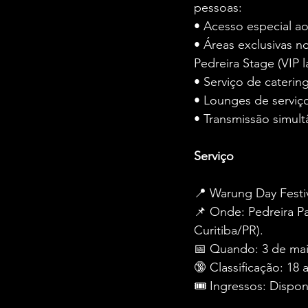
pessoas:
• Acesso especial ao
• Áreas exclusivas n
Pedreira Stage (VIP la
• Serviço de caterin
• Lounges de serviç
• Transmissão simul
Serviço
📍 Warung Day Festi
📌 Onde: Pedreira P
Curitiba/PR). 
📅 Quando: 3 de mai
🔞 Classificação: 18 
🎟️ Ingressos: Dispon