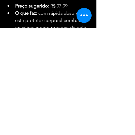
Preço sugerido:
 R$ 97,99
O que faz:
 com rápida absorção, 
este protetor corporal combate o 
envelhecimento precoce da pele 
exposta ao sol. Sua fórmula 
tecnológica não deixa resíduos 
brancos, tem toque seco e possui 
uma tecnologia que evita que a 
areia ou a poeira do gramado 
grudem no corpo.
💄 Para os lábios: Protetor 
Labial FPS 30