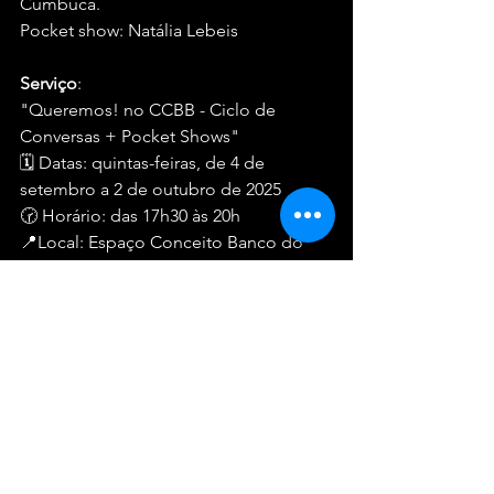
Cumbuca. 
Pocket show: Natália Lebeis
Serviço
:
"Queremos! no CCBB - Ciclo de 
Conversas + Pocket Shows"
🗓 Datas: quintas-feiras, de 4 de 
setembro a 2 de outubro de 2025
🕝 Horário: das 17h30 às 20h
📍Local: Espaço Conceito Banco do 
Brasil / RJ
(Travessa Tocantins, 1 - Centro, Rio de 
Janeiro)
🎫 Ingresso: Retire seu ingresso 
gratuitamente no site: 
bb.com.br/espaconceito