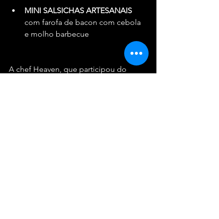
MINI SALSICHAS ARTESANAIS 
com farofa de bacon com cebola 
e molho barbecue
A chef Heaven, que participou do 
Gourmet Square em 2022, retorna 
agora com um cardápio 
completamente sob sua 
responsabilidade. Segundo ela, um 
dos maiores desafios foi a logística 
necessária para garantir a alta 
qualidade dos pratos em um ambiente 
com 
grande fluxo de pessoas e tempo 
reduzido para atendimento.
O Gourmet Square, com uma área de 2 
mil metros quadrados e capacidade 