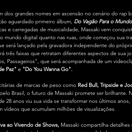
m dos grandes nomes em ascensão no cenário do rap bra
 tão aguardado primeiro álbum, 
Do Vagão Para o Mundo
icas e carregadas de musicalidade, Massaki vem conquis
o mundo digital quanto nas ruas, onde começou sua traj
que será lançado pela gravadora independente do próprio 
ará três faixas que retratam diferentes aspectos de sua j
sos, Passageiros", que será acompanhada de um videocli
de Paz" 
e
 "Do You Wanna Go".
citárias de marcas de peso como 
Red Bull, Tripside e Jo
lo Brasil, o futuro de Massaki promete ser brilhante. 
 de 28 anos viu sua vida se transformar nos últimos anos,
m vídeos que acumulam milhões de visualizações. 
siva ao Vivendo de Shows,
 Massaki compartilha detalhes 