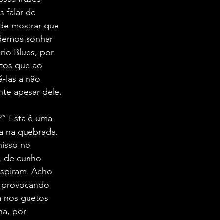
 falar de 
 de mostrar que 
odemos sonhar 
io Blues, por 
tos que ao 
-las a não 
nte apesar dele.
?” Esta é uma 
a na quebrada. 
isso no 
, de cunho 
spiram. Acho 
, provocando 
m nos guetos 
a, por 