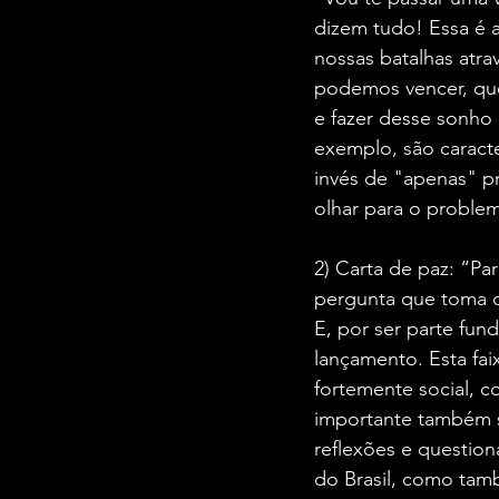
dizem tudo! Essa é a
nossas batalhas atra
podemos vencer, que
e fazer desse sonho
exemplo, são caract
invés de "apenas" pr
olhar para o problem
2) Carta de paz: “Pa
pergunta que toma c
E, por ser parte fu
lançamento. Esta fai
fortemente social,
importante também s
reflexões e question
do Brasil, como tamb