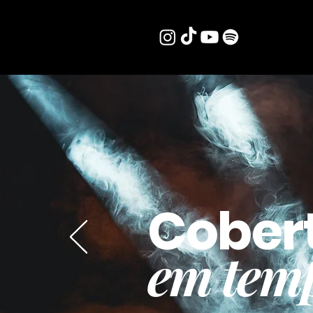
Cober
em temp