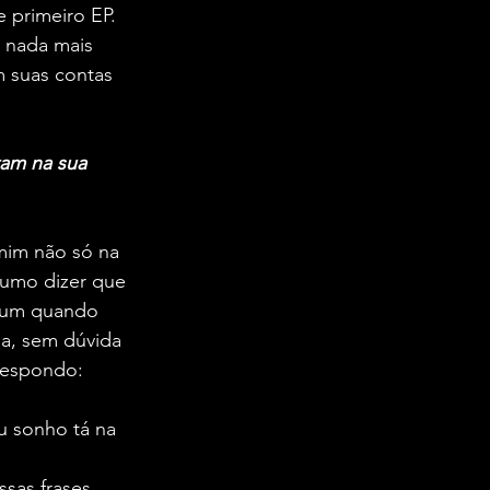
 primeiro EP. 
 nada mais 
m suas contas 
am na sua 
mim não só na 
tumo dizer que 
a um quando 
ia, sem dúvida 
respondo:
u sonho tá na 
sas frases 