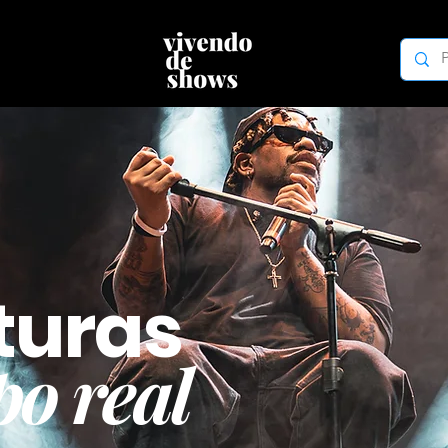
turas
o real