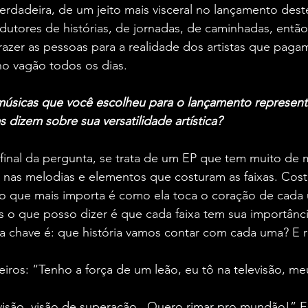
rdadeira, de um jeito mais visceral no lançamento deste
dutores de histórias, de jornadas, de caminhadas, então
azer as pessoas para a realidade dos artistas que paga
no vagão todos os dias.
 músicas que você escolheu para o lançamento represent
as dizem sobre sua versatilidade artística?
inal da pergunta, se trata de um EP que tem muito de 
nas melodias e elementos que costuram as faixas. Cos
e o que mais importa é como ela toca o coração de cad
s o que posso dizer é que cada faixa tem sua importânc
 chave é: que história vamos contar com cada uma? E 
eiros: “Tenho a força de um leão, eu tô na televisão, me
isão, visão de superação...Quero rimar pro mundão!” Es