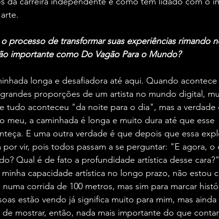
os da carreira independente e como tem lidado com o i
arte. 
i o processo de transformar suas experiências rimando 
ão importante como Do Vagão Para o Mundo?
inhada longa e desafiadora até aqui. Quando acontece
randes proporções de um artista no mundo digital, mui
e tudo aconteceu "da noite para o dia", mas a verdade 
o meu, a caminhada é longa e muito dura até que esse 
teça. E uma outra verdade é que depois que essa explo
tá por vir, pois todos passam a se perguntar: "E agora, o 
o? Qual é de fato a profundidade artística desse cara?
r minha capacidade artística no longo prazo, não estou
 numa corrida de 100 metros, mas sim para marcar histó
oas estão vendo já significa muito para mim, mas ainda
de mostrar, então, nada mais importante do que contar 