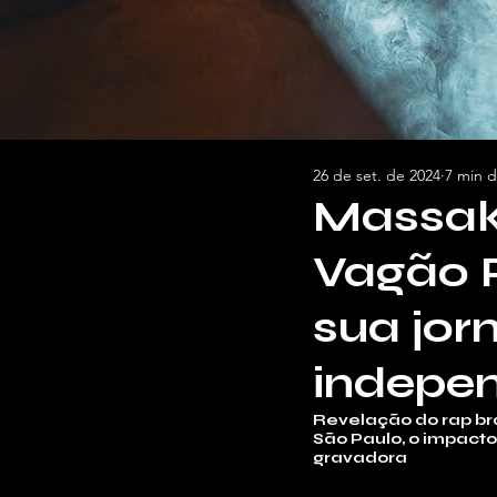
26 de set. de 2024
7 min d
Massak
Vagão P
sua jor
indepe
Revelação do rap bras
São Paulo, o impacto
gravadora