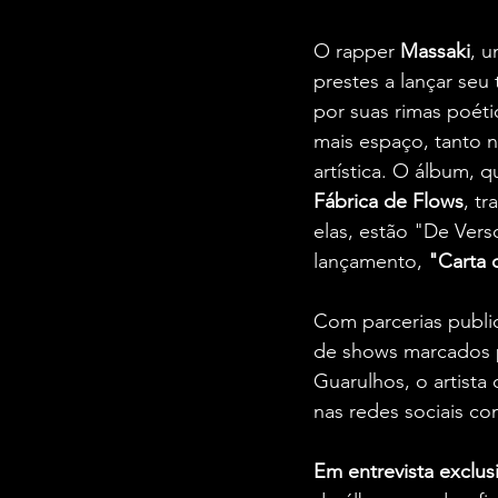
O rapper 
Massaki
, u
prestes a lançar seu
por suas rimas poét
mais espaço, tanto n
artística. O álbum, 
Fábrica de Flows
, tr
elas, estão "De Ver
lançamento, 
"Carta 
Com parcerias publi
de shows marcados pe
Guarulhos, o artista
nas redes sociais co
Em entrevista exclu