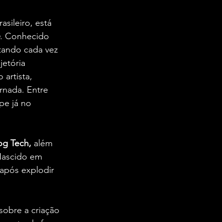
sileiro, está 
. Conhecido 
tando cada vez 
etória 
artista, 
ornada. Entre 
pe já no 
og Tech,
 além 
Nascido em 
 após explodir 
sobre a criação 