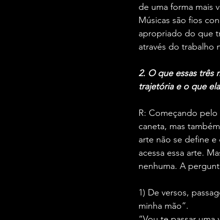
de uma forma mais ve
Músicas são fios con
apropriado do que tr
através do trabalho 
2. O que essas três
trajetória e o que el
R: Começando pelo f
caneta, mas também 
arte não se define 
acessa essa arte. Ma
nenhuma. A pergunta
1) De versos, passag
minha mão”.  
“Vou te passar uma v