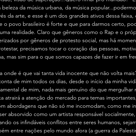
 beleza da música urbana, da música popular...podermos
vés da arte, e esse é um dos grandes ativos dessa faixa,
 o povo brasileiro é forte e que para darmos certo, p
 uma realidade. Claro que gêneros como o Rap e o própr
erizados por gêneros de protesto social, mas há momen
otestar, precisamos tocar o coração das pessoas, motivá
a, mas sim para o que somos capazes de fazer ir em fre
ra onde é que vai tanta vida inocente que não volta mais
onta de mim todos os dias, desde o início da minha vid
ndamental de mim, nada mais genuíno do que mergulhar n
xa atrairá a atenção do mercado para temas importantes
 com abordagens que não só me incomodam, como me in
er absorvido como um artista responsável socialmente
ando os infindáveis conflitos entre seres humanos, seja
ém entre nações pelo mundo afora (a guerra da Palestin