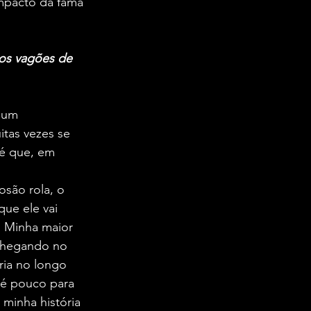
mpacto da fama 
nos vagões de 
 um 
tas vezes se 
é que, em 
são rola, o 
que ele vai 
" Minha maior 
 chegando no 
ria no longo 
 é pouco para 
minha história 