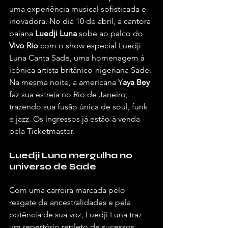
uma experiência musical sofisticada e 
inovadora. No dia 10 de abril, a cantora 
baiana 
Luedji Luna
 sobe ao palco do 
Vivo Rio
 com o show especial Luedji 
Luna Canta Sade, uma homenagem à 
icônica artista britânico-nigeriana Sade. 
Na mesma noite, a americana Y
aya Bey
faz sua estreia no Rio de Janeiro, 
trazendo sua fusão única de soul, funk 
e jazz. Os ingressos já estão à venda 
pela Ticketmaster.
Luedji Luna mergulha no 
universo de Sade
Com uma carreira marcada pelo 
resgate de ancestralidades e pela 
potência de sua voz, Luedji Luna traz 
um repertório repleto de sucessos 