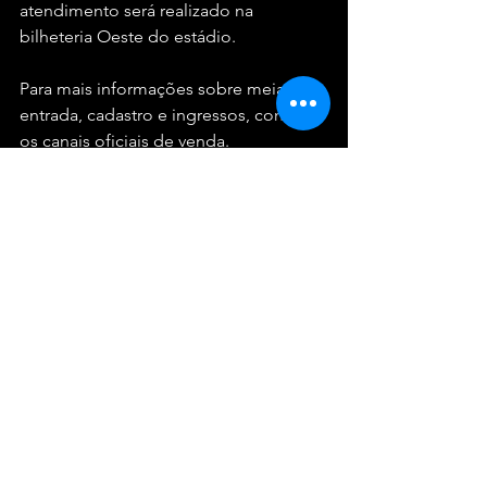
atendimento será realizado na 
bilheteria Oeste do estádio.
Para mais informações sobre meia-
entrada, cadastro e ingressos, consulte 
os canais oficiais de venda.
Festivais
Ver tudo
Posts recentes