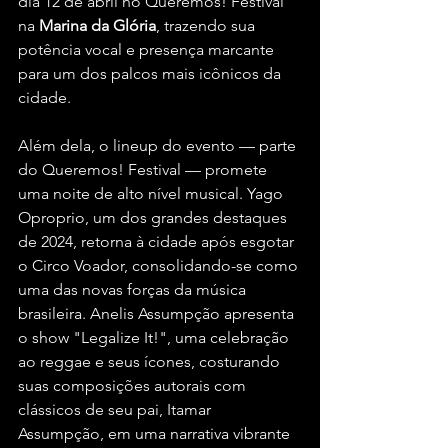
dia 12 de abril no Queremos! Festival 
na 
Marina da Glória
, trazendo sua 
potência vocal e presença marcante 
para um dos palcos mais icônicos da 
cidade.
Além dela, o lineup do evento — parte 
do Queremos! Festival — promete 
uma noite de alto nível musical. Yago 
Oproprio, um dos grandes destaques 
de 2024, retorna à cidade após esgotar 
o Circo Voador, consolidando-se como 
uma das novas forças da música 
brasileira. Anelis Assumpção apresenta 
o show "Legalize It!", uma celebração 
ao reggae e seus ícones, costurando 
suas composições autorais com 
clássicos de seu pai, Itamar 
Assumpção, em uma narrativa vibrante 