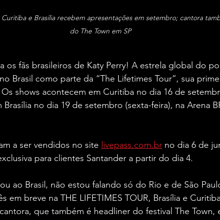
y. Curitiba e Brasília recebem apresentações em setembro; cantora tam
do The Town em SP
 os fãs brasileiros de Katy Perry! A estrela global do p
o Brasil como parte da “The Lifetimes Tour”, sua primei
Os shows acontecem em Curitiba no dia 16 de setembro (
 Brasília no dia 19 de setembro (sexta-feira), na Arena
m a ser vendidos no site 
livepass.com.br
 no dia 6 de j
clusiva para clientes Santander a partir do dia 4.
u ao Brasil, não estou falando só do Rio e de São Paul
ês em breve na THE LIFETIMES TOUR, Brasília e Curitiba
cantora, que também é headliner do festival The Town, 