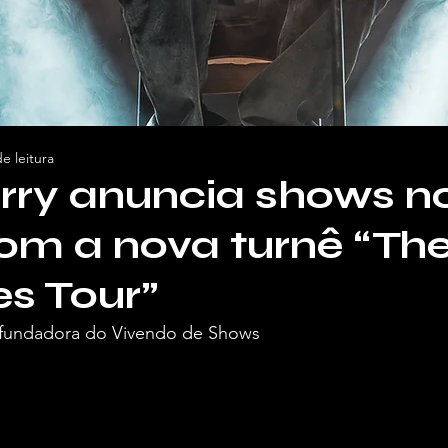
e leitura
rry anuncia shows n
com a nova turnê “Th
es Tour”
o, fundadora do Vivendo de Shows