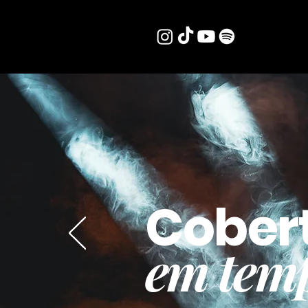
Cober
em temp