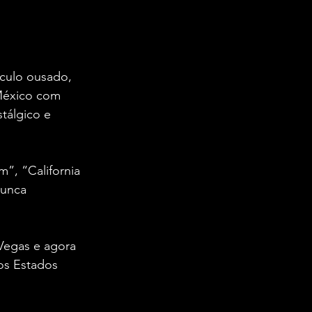
culo ousado, 
México com 
tálgico e 
”, “California 
nunca 
Vegas e agora 
os Estados 