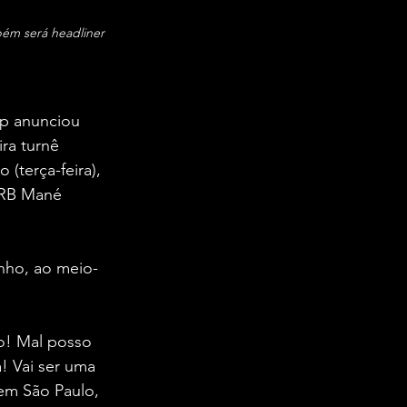
bém será headliner 
op anunciou 
ra turnê 
terça-feira), 
 BRB Mané 
unho, ao meio-
o! Mal posso 
! Vai ser uma 
em São Paulo, 