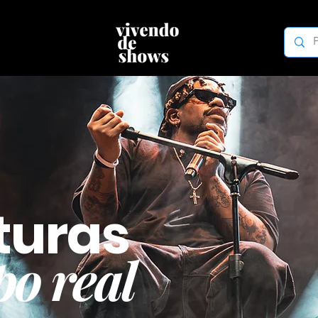
turas
o real