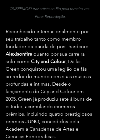
QUEREMOS! traz artista ao Rio pela terceira vez. 
Foto: Reprodução.
Reconhecido internacionalmente por 
seu trabalho tanto como membro 
fundador da banda de post-hardcore 
Alexisonfire
 quanto por sua carreira 
solo como 
City and Colour
, Dallas 
Green conquistou uma legião de fãs 
ao redor do mundo com suas músicas 
profundas e íntimas. Desde o 
lançamento do City and Colour em 
2005, Green já produziu sete álbuns de 
estúdio, acumulando inúmeros 
prêmios, incluindo quatro prestigiosos 
prêmios JUNO, concedidos pela 
Academia Canadense de Artes e 
Ciências Fonográficas.