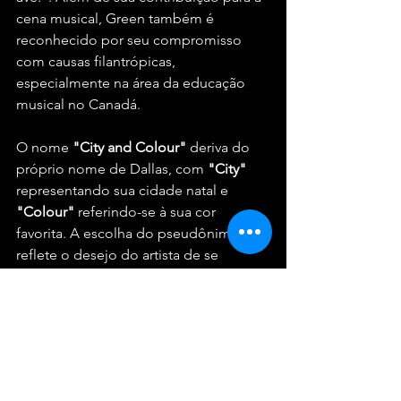
cena musical, Green também é 
reconhecido por seu compromisso 
com causas filantrópicas, 
especialmente na área da educação 
musical no Canadá.
O nome 
"City and Colour"
 deriva do 
próprio nome de Dallas, com 
"City"
representando sua cidade natal e 
"Colour"
 referindo-se à sua cor 
favorita. A escolha do pseudônimo 
reflete o desejo do artista de se 
distanciar do ego associado a sua 
identidade pessoal, permitindo que 
sua música seja o 
foco principal de sua 
expressão artística.