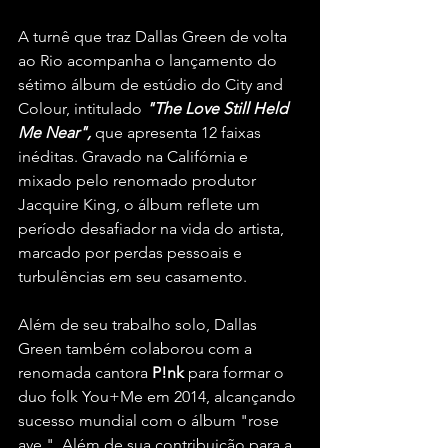
A turnê que traz Dallas Green de volta 
ao Rio acompanha o lançamento do 
sétimo álbum de estúdio do City and 
Colour, intitulado 
"The Love Still Held 
Me Near", 
que apresenta 12 faixas 
inéditas. Gravado na Califórnia e 
mixado pelo renomado produtor 
Jacquire King, o álbum reflete um 
período desafiador na vida do artista, 
marcado por perdas pessoais e 
turbulências em seu casamento.
Além de seu trabalho solo, Dallas 
Green também colaborou com a 
renomada cantora
 P!nk 
para formar o 
duo folk You+Me em 2014, alcançando 
sucesso mundial com o álbum "rose 
ave.". Além de sua contribuição para a 