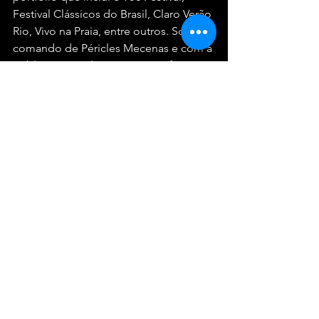
Festival Clássicos do Brasil, Claro Verão 
Rio, Vivo na Praia, entre outros. Sob o 
comando de Péricles Mecenas e com a 
publicitária Andrea Mecenas à frente 
da agência interna, a PECK consegue 
unir música, marcas e público de um 
jeito que transforma cada festival em 
algo inesquecível.
Serviço
Enel Festival de Inverno Rio 2025
Quando: 11, 12, 13 de julho e 1, 2, 3 de 
agosto
Onde: Marina da Glória — Av. Infante 
Dom Henrique, s/n, Glória, Rio de 