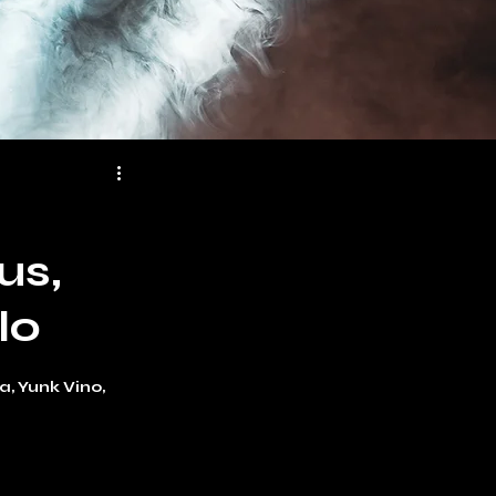
us,
lo
 Yunk Vino,⁠ 