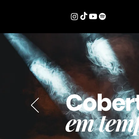
Cober
em temp