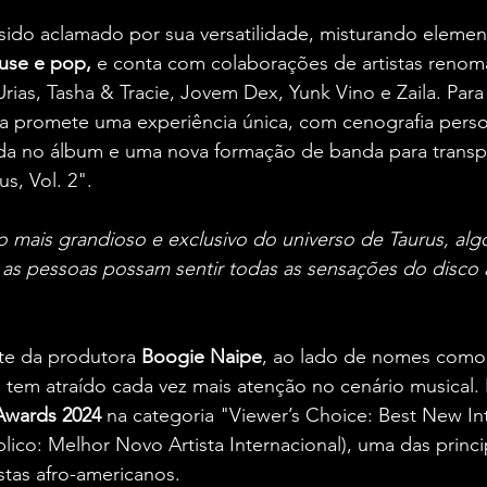
 sido aclamado por sua versatilidade, misturando elemen
use e pop, 
e conta com colaborações de artistas reno
rias, Tasha & Tracie, Jovem Dex, Yunk Vino e Zaila. Par
 promete uma experiência única, com cenografia person
ada no álbum e uma nova formação de banda para transpo
s, Vol. 2".
 mais grandioso e exclusivo do universo de Taurus, alg
 as pessoas possam sentir todas as sensações do disco a
rte da produtora 
Boogie Naipe
, ao lado de nomes como 
tem atraído cada vez mais atenção no cenário musical.
Awards 2024 
na categoria "Viewer’s Choice: Best New Int
lico: Melhor Novo Artista Internacional), uma das princi
stas afro-americanos.