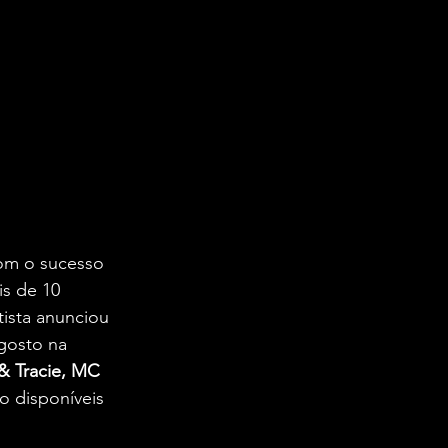
om o sucesso 
s de 10 
tista anunciou 
gosto na 
 & Tracie, MC 
o disponíveis 