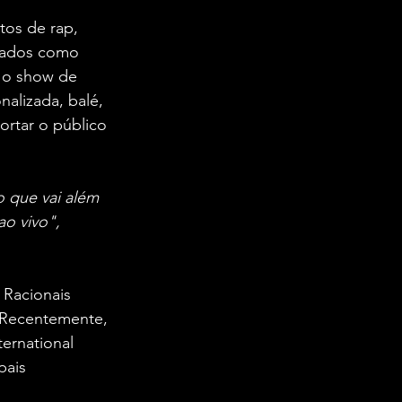
tos de rap, 
mados como 
a o show de 
alizada, balé, 
rtar o público 
o que vai além 
o vivo", 
Racionais 
 Recentemente, 
ernational 
pais 