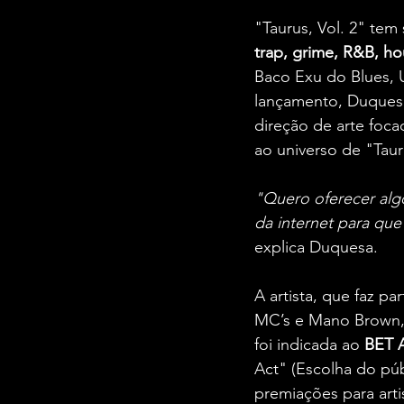
"Taurus, Vol. 2" tem
trap, grime, R&B, ho
Baco Exu do Blues, U
lançamento, Duquesa
direção de arte foc
ao universo de "Tauru
"Quero oferecer algo
da internet para que
explica Duquesa.
A artista, que faz pa
MC’s e Mano Brown, 
foi indicada ao 
BET 
Act" (Escolha do púb
premiações para arti