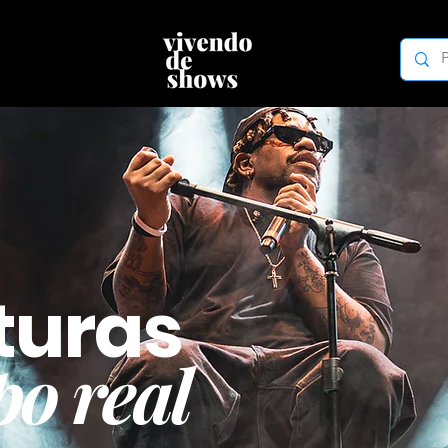
turas
o real