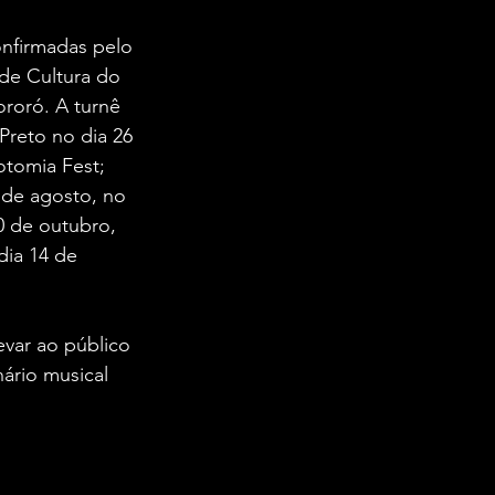
onfirmadas pelo 
 de Cultura do 
ororó. A turnê 
Preto no dia 26 
otomia Fest; 
 de agosto, no 
0 de outubro, 
dia 14 de 
var ao público 
ário musical 