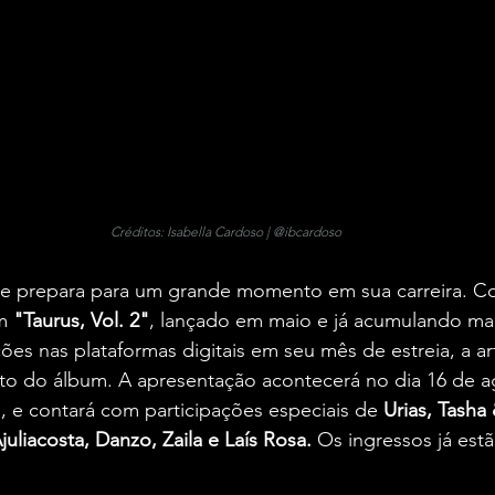
Créditos: Isabella Cardoso | @ibcardoso
e prepara para um grande momento em sua carreira. C
m 
"Taurus, Vol. 2"
, lançado em maio e já acumulando mai
es nas plataformas digitais em seu mês de estreia, a ar
o do álbum. A apresentação acontecerá no dia 16 de a
, e contará com participações especiais de 
Urias, Tasha
uliacosta, Danzo, Zaila e Laís Rosa. 
Os ingressos já estã