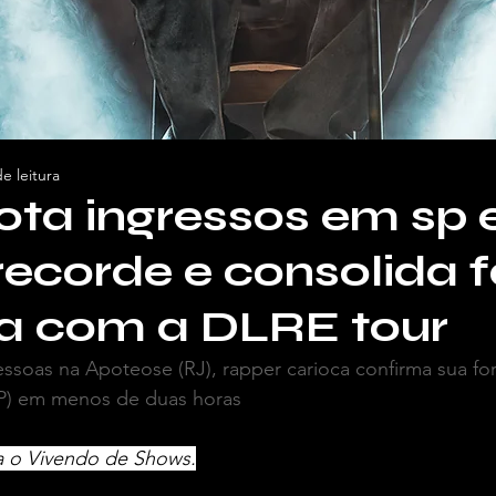
e leitura
ota ingressos em sp
ecorde e consolida 
ca com a DLRE tour
essoas na Apoteose (RJ), rapper carioca confirma sua fo
P) em menos de duas horas
ra o Vivendo de Shows.