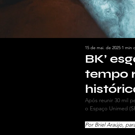
15 de mai. de 2025
1 min d
BK’ esg
tempo r
históri
Após reunir 30 mil p
o Espaço Unimed (S
Por Briel Araújo, pa