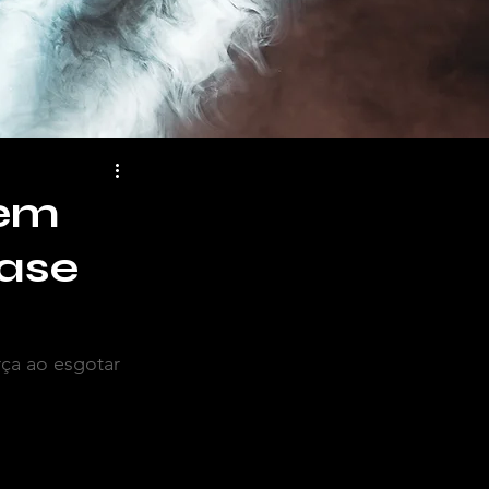
 em
fase
rça ao esgotar 