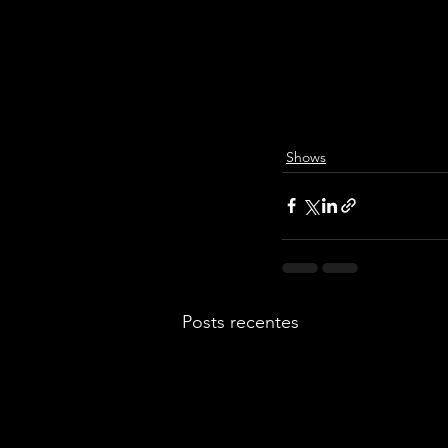
“A Apoteose foi sens
Estou muito feliz de
BK’, em tom de grat
Shows
Posts recentes