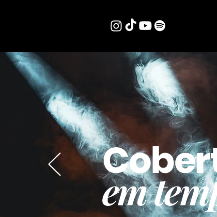
Cober
em temp