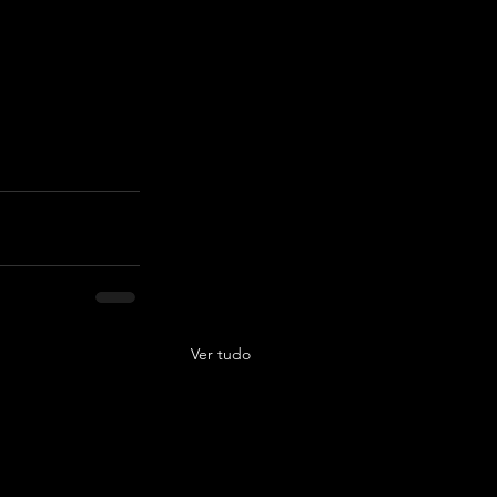
com o álbum. 
tropa!”
,
 celebra 
Ver tudo