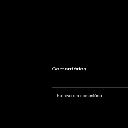
Comentários
Escreva um comentário
Judy Black apresenta o
EP "Só eu Soul" e o
single "Raízes" em show