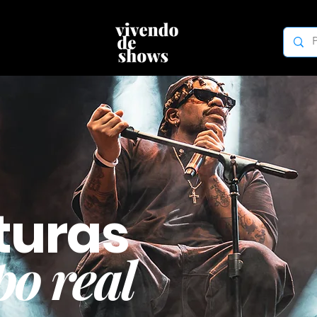
turas
o real