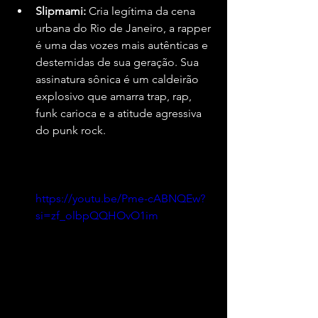
Slipmami:
 Cria legítima da cena 
urbana do Rio de Janeiro, a rapper 
é uma das vozes mais autênticas e 
destemidas de sua geração. Sua 
assinatura sônica é um caldeirão 
explosivo que amarra trap, rap, 
funk carioca e a atitude agressiva 
do punk rock.
https://youtu.be/Pme-cABNQEw?
si=zf_olbpQQHOvO1im