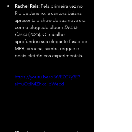
Rachel Reis:
 Pela primeira vez no 
Rio de Janeiro, a cantora baiana 
apresenta o show de sua nova era 
com o elogiado álbum 
Divina 
Casca
 (2025). O trabalho 
aprofundou sua elegante fusão de 
MPB, arrocha, samba-reggae e 
beats eletrônicos experimentais.
https://youtu.be/o3tVEZC7y3E?
si=uOclh4Zhxc_bWecd