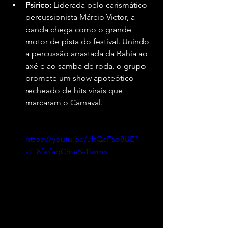
Psirico:
 Liderada pelo carismático 
percussionista Márcio Victor, a 
banda chega como o grande 
motor de pista do festival. Unindo 
a percussão arrastada da Bahia ao 
axé e ao samba de roda, o grupo 
promete um show apoteótico 
recheado de hits virais que 
marcaram o Carnaval.
https://youtu.be/JftQaFso8UE?
si=8fwfaqCmeS-1iwmv