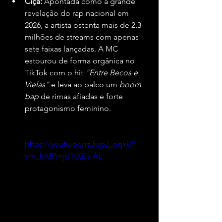
Ciça:
 Apontada como a grande 
revelação do rap nacional em 
2026, a artista ostenta mais de 2,3 
milhões de streams com apenas 
sete faixas lançadas. A MC 
estourou de forma orgânica no 
TikTok com o hit 
"Entre Becos e 
Vielas"
 e leva ao palco um 
boom 
bap
 de rimas afiadas e forte 
protagonismo feminino.
https://youtu.be/rzJwpJ_eqkU?
si=_kAfPmjd1tXBa-AL