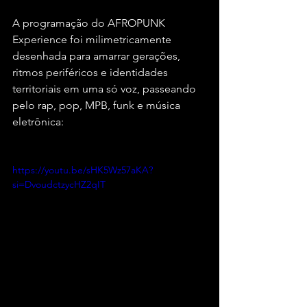
A programação do AFROPUNK 
Experience foi milimetricamente 
desenhada para amarrar gerações, 
ritmos periféricos e identidades 
territoriais em uma só voz, passeando 
pelo rap, pop, MPB, funk e música 
eletrônica:
https://youtu.be/sHK5Wz57aKA?
si=DvoudctzycHZ2qIT