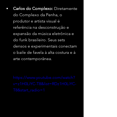
Carlos do Complexo:
 Diretamente 
do Complexo da Penha, o 
produtor e artista visual é 
referência na desconstrução e 
expansão da música eletrônica e 
do funk brasileiro. Seus sets 
densos e experimentais conectam 
o baile de favela à alta costura e à 
arte contemporânea.
https://www.youtube.com/watch?
v=z1H0LiYC-T8&list=RDz1H0LiYC-
T8&start_radio=1