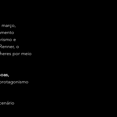
e março, 
amento 
rismo e 
Renner, o 
heres por meio 
oas, 
 protagonismo 
cenário 