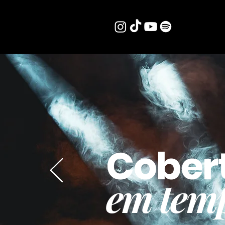
Cober
em temp