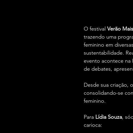
O festival 
Verão Mais
trazendo uma progr
feminino em diversa
sustentabilidade. R
evento acontece na 
de debates, apresen
Desde sua criação, o
consolidando-se com
feminino. 
Para 
Lídia Souza
, só
carioca: 