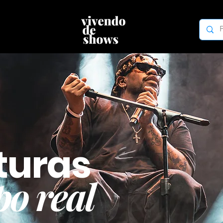
turas
o real