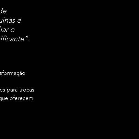
de 
ínas e 
ar o 
ficante”.
nsformação 
s para trocas 
 que oferecem 