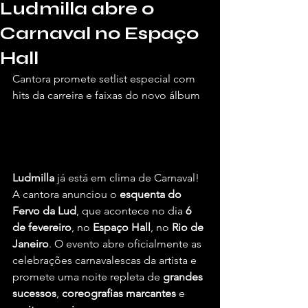
Ludmilla abre o
Carnaval no Espaço
Hall
Cantora promete setlist especial com 
hits da carreira e faixas do novo álbum
Por Briel Araújo, para o Vivendo de 
Shows.
Ludmilla
 já está em clima de Carnaval! 
A cantora anunciou o 
esquenta do 
Fervo da Lud
, que acontece no dia 
6 
de fevereiro
, no 
Espaço Hall
, no 
Rio de 
Janeiro
. O evento abre oficialmente as 
celebrações carnavalescas da artista e 
promete uma noite repleta de 
grandes 
sucessos
, 
coreografias marcantes
 e 