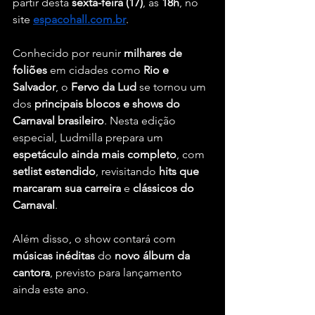
partir desta 
sexta-feira (17)
, às 
18h
, no 
site 
espacohall.com.br
.
Conhecido por reunir 
milhares de 
foliões
 em cidades como 
Rio e 
Salvador
, o 
Fervo da Lud
 se tornou um 
dos 
principais blocos e shows do 
Carnaval brasileiro
. Nesta edição 
especial, Ludmilla prepara um 
espetáculo ainda mais completo
, com 
setlist estendido
, revisitando 
hits que 
marcaram sua carreira
 e 
clássicos do 
Carnaval
.
Além disso, o show contará com 
músicas inéditas
 do 
novo álbum da 
cantora
, previsto para lançamento 
ainda este ano.