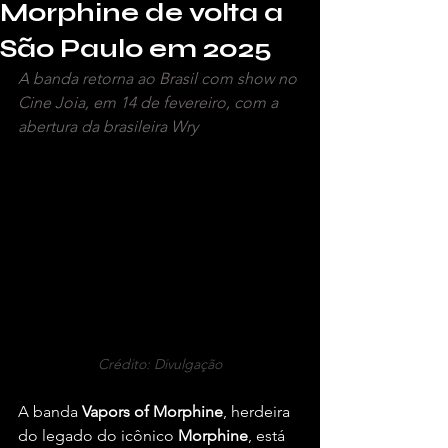
Morphine de volta a
São Paulo em 2025
A banda retorna ao Brasil com show no 
Cine Joia, em 14 de fevereiro, com a 
abertura da brasileira Wry
Crédito: Divulgação
A banda 
Vapors of Morphine
, herdeira 
do legado do icônico 
Morphine
, está 