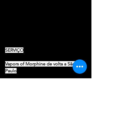
SERVIÇO
Vapors of Morphine de volta a São 
Paulo
Data: 14 de fevereiro de 2025 (sexta-
feira)
Horário: 20h (abertura da casa)
Local: Cine Joia