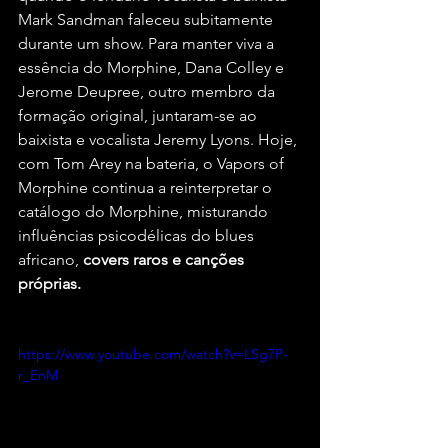
Mark Sandman faleceu subitamente 
durante um show. Para manter viva a 
essência do Morphine, Dana Colley e 
Jerome Deupree, outro membro da 
formação original, juntaram-se ao 
baixista e vocalista Jeremy Lyons. Hoje, 
com Tom Arey na bateria, o Vapors of 
Morphine continua a reinterpretar o 
catálogo do Morphine, misturando 
influências psicodélicas do blues 
africano, 
covers raros e canções 
próprias.
https://www.youtube.com/watch?v=LSg7P-
r_EnM