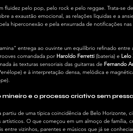
m fluidez pelo pop, pelo rock e pelo reggae. Trata-se d
re a exaustão emocional, as relações líquidas e a ansi
ela hiperconexão e pela enxurrada de notificações nas 
ina" entrega ao ouvinte um equilíbrio refinado entre a
grooves comandada por 
Haroldo Ferretti
 (bateria) e 
Lelo 
da às texturas sensoriais das guitarras de 
Fernando A
enélope) e à interpretação densa, melódica e magnética
ope).
ineiro e o processo criativo sem press
partiu de uma típica coincidência de Belo Horizonte, c
s artísticos. O que começou em um almoço de família, c
s entre vizinhos, parentes e músicos que já se conheci