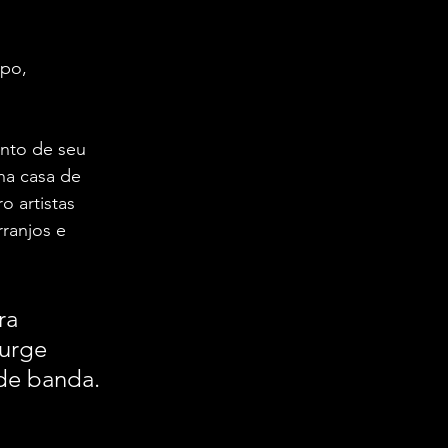
nto de seu 
na casa de 
 artistas 
ranjos e 
ra 
surge 
de banda. 