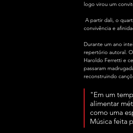
logo virou um convi
 A partir dali, o quarteto decidiu apostar em algo raro no mercado atual: tempo, 
convivência e afinida
Durante um ano inte
repertório autoral.
Haroldo Ferretti e c
passaram madrugadas
reconstruindo cançõ
"Em um tempo
alimentar mét
como uma espé
Música feita p