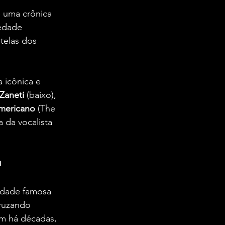
e uma crônica 
edade 
telas dos 
 icônica e 
Zaneti
 (baixo), 
mericano
 (The 
 da vocalista 
a
idade famosa 
ruzando 
am há décadas, 