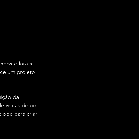
neos e faixas 
sce um projeto 
uição da 
de visitas de um 
ope para criar 