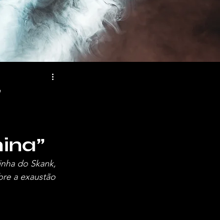
"
mina”
inha do Skank, 
bre a exaustão 