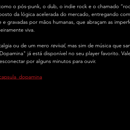
omo o pós-punk, o dub, o indie rock e o chamado “rock
oposto da lógica acelerada do mercado, entregando co
e e gravadas por mãos humanas, que abraçam as imperf
eiramente viva.
stalgia ou de um mero 
revival
, mas sim de música que san
opamina" já está disponível no seu player favorito. Val
desconectar por alguns minutos para ouvir.
/capsula_dopamina