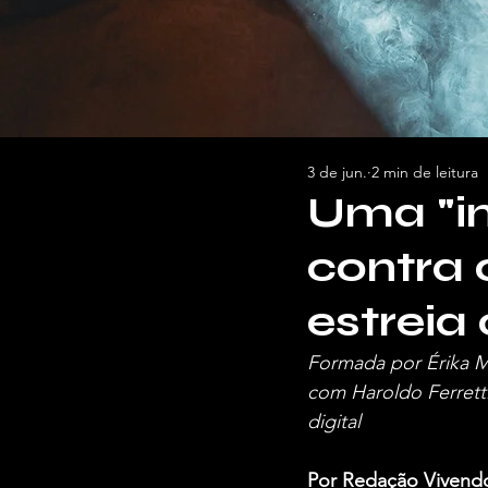
3 de jun.
2 min de leitura
Uma "in
contra 
estreia
Formada por Érika M
com Haroldo Ferretti
digital
Por Redação Vivend