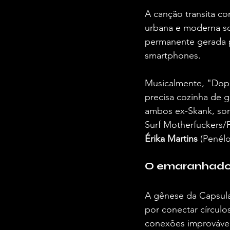
A canção transita co
urbana e moderna sob
permanente gerada p
smartphones.
Musicalmente, "Dopam
precisa cozinha de 
ambos ex-Skank, soma
Surf Motherfuckers/P
Érika Martins
 (Penél
O emaranhado m
A gênese da Capsula 
por conectar círculo
conexões improvávei