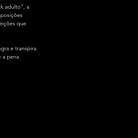
 adulto”, a 
mposições 
eições que 
gra e transpira 
e a pena 