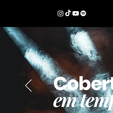
Cober
em temp