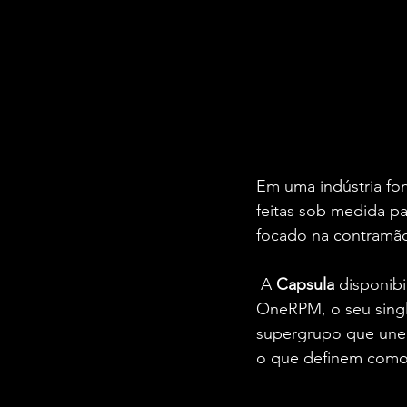
Em uma indústria fon
feitas sob medida p
focado na contramão
 A 
Capsula
 disponib
OneRPM, o seu single
supergrupo que une 
o que definem como 