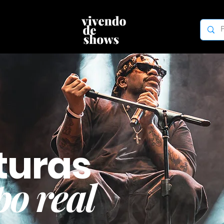
turas
o real