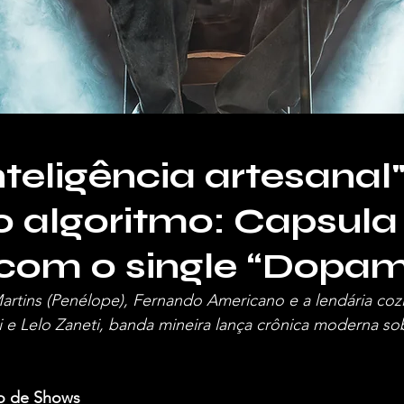
teligência artesanal
o algoritmo: Capsula
 com o single “Dopa
artins (Penélope), Fernando Americano e a lendária coz
 e Lelo Zaneti, banda mineira lança crônica moderna so
o de Shows