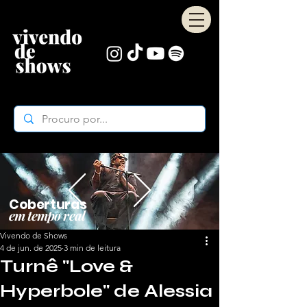
Coberturas
em tempo real
Vivendo de Shows
4 de jun. de 2025
3 min de leitura
Turnê "Love &
Hyperbole" de Alessia