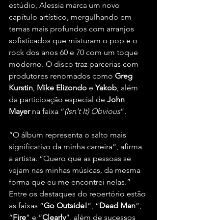
estúdio, Alessia marca um novo 
capítulo artístico, mergulhando em 
temas mais profundos com arranjos 
sofisticados que misturam o pop e o 
rock dos anos 60 e 70 com um toque 
moderno. O disco traz parcerias com 
produtores renomados como 
Greg 
Kurstin
, 
Mike Elizondo
 e 
Yakob
, além 
da participação especial de 
John 
Mayer
 na faixa “
(Isn't It) Obvious
”.
“O álbum representa o salto mais 
significativo da minha carreira”, afirma 
a artista. “Quero que as pessoas se 
vejam nas minhas músicas, da mesma 
forma que eu me encontrei nelas.”
Entre os destaques do repertório estão 
as faixas “
Go Outside!
”, “
Dead Man
”, 
“
Fire
” e “
Clearly
”, além de sucessos 