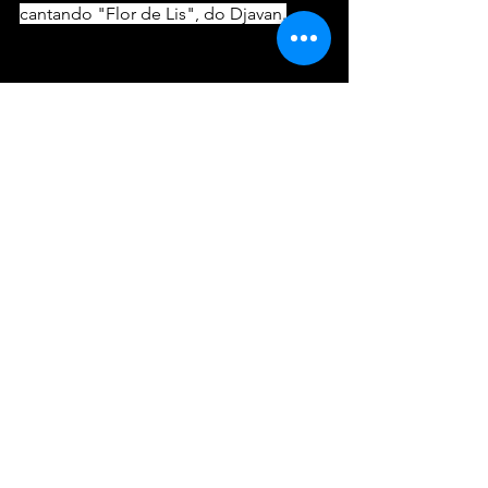
cantando "Flor de Lis", do Djavan.
https://video.wixstatic.com/video/488213_bc
9c771c36c4495984ce9e9f13ac8296/720p/mp4/
file.mp4
Reprodução: Pinterest
Em entrevista a CNN Brasil, a cantora 
revelou:
"Eu sinto que a música 
brasileira é tão pura e do 