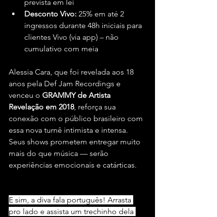
prevista em lei
Desconto Vivo:
 25% em até 2 
ingressos durante 48h iniciais para 
clientes Vivo (via app) – não 
cumulativo com meia
Alessia Cara, que foi revelada aos 18 
anos pela Def Jam Recordings e 
venceu o 
GRAMMY de Artista 
Revelação em 2018
, reforça sua 
conexão com o público brasileiro com 
essa nova turnê intimista e intensa. 
Seus shows prometem entregar muito 
mais do que música — serão 
experiências emocionais e catárticas.
E sim, a diva fala português! Arrasta 
pro lado e assista um trechinho dela 