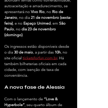
abordam temas como vulnerabilidade, 
autoaceitação e amadurecimento, se 
apresentará no 
Vivo Rio
, no 
Rio de 
Janeiro
, no dia 
21 de novembro (sexta-
feira)
, e no 
Espaço Unimed
, em 
São 
Paulo
, no 
dia 23 de novembro 
(domingo)
.
Os ingressos estão disponíveis desde 
o dia 
30 de maio
, a partir das 
10h
, no 
site oficial 
ticketsforfun.com.br
. Há 
também bilheterias oficiais em cada 
cidade, com isenção de taxa de 
conveniência.
A nova fase de Alessia 
Com o lançamento de 
“Love & 
Hyperbole”
, seu quarto álbum de 