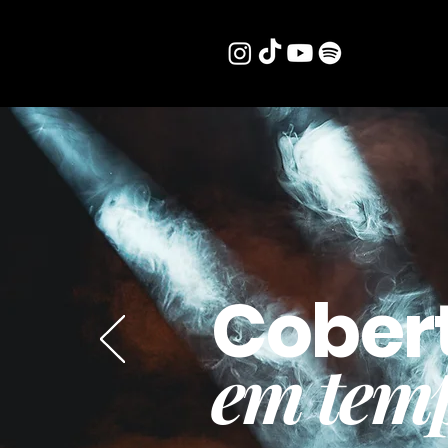
Cober
em temp