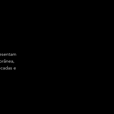
resentam 
orânea, 
cadas e 