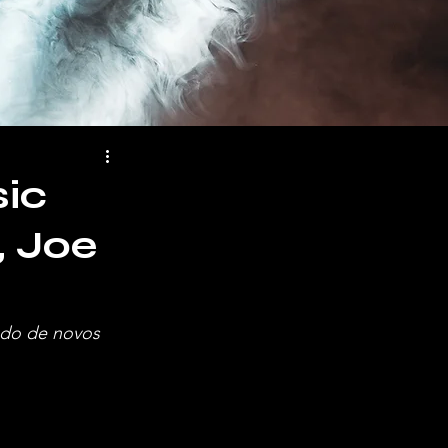
sic
 Joe
ado de novos 