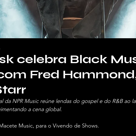
a
sk celebra Black Mu
com Fred Hammond,
Starr
l da NPR Music reúne lendas do gospel e do R&B ao l
mentando a cena global.
Macete Music, para o Vivendo de Shows.