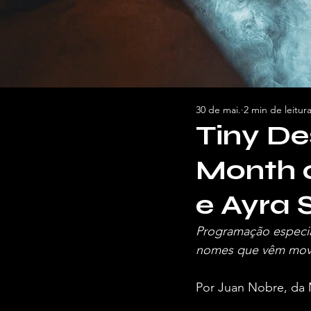
30 de mai.
2 min de leitur
Tiny De
Month 
e Ayra 
Programação especia
nomes que vêm movi
Por Juan Nobre, da 