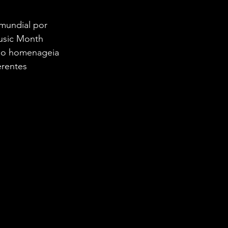
mundial por 
usic Month 
do homenageia 
erentes 