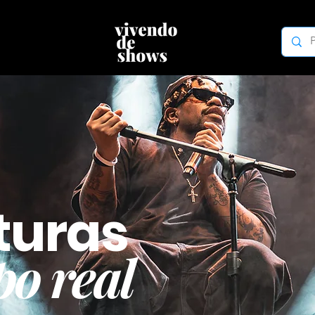
turas
o real