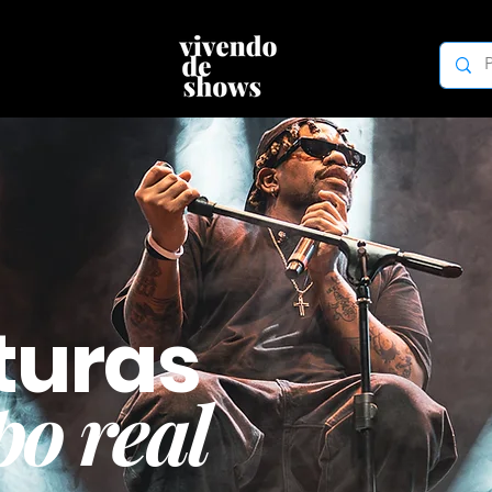
turas
o real