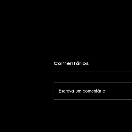
Comentários
Escreva um comentário
Amyl and The Sniffers
anunciam filme-show
"Truth Or
Consequence" com