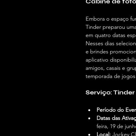
Cabine de fotos
Embora o espaço func
Tinder preparou uma
em quatro datas espe
Nesses dias selecion
e brindes promociona
aplicativo disponibi
amigos, casais e gru
temporada de jogos 
Serviço: Tinder
Período do Even
Datas das Ativa
feira, 19 de junh
Local:
 Jockey Cl