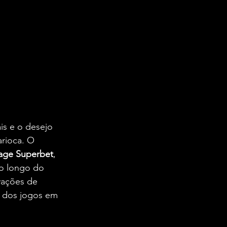
is e o desejo 
rioca. O 
lage Superbet
, 
Ao longo do 
vações de 
o dos jogos em 