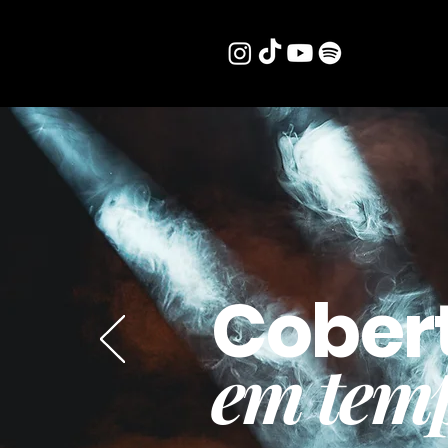
Cober
em temp