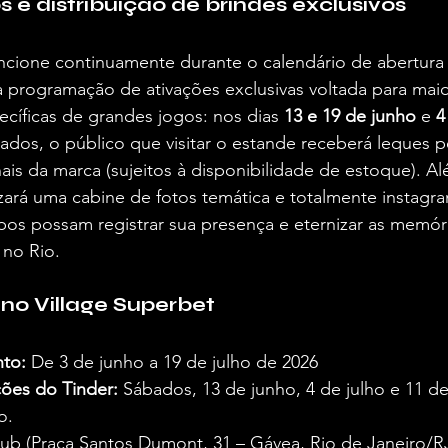
 e distribuição de brindes exclusivos
ione continuamente durante o calendário de abertura d
 programação de ativações exclusivas voltada para maio
cíficas de grandes jogos: nos dias 
13 e 19 de junho
 e 
4
ados, o público que visitar o estande receberá leques p
is da marca (sujeitos à disponibilidade de estoque). Al
lizará uma cabine de fotos temática e totalmente instagr
pos possam registrar sua presença e eternizar as memór
no Rio.  
 no Village Superbet
to:
 De 3 de junho a 19 de julho de 2026  
ções do Tinder:
 Sábados, 13 de junho, 4 de julho e 11 de
o.  
ub (Praça Santos Dumont, 31 – Gávea, Rio de Janeiro/RJ