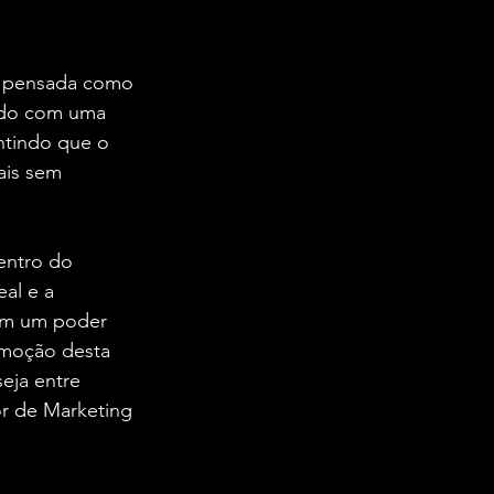
te pensada como 
ado com uma 
ntindo que o 
ais sem 
entro do 
al e a 
êm um poder 
emoção desta 
eja entre 
r de Marketing 