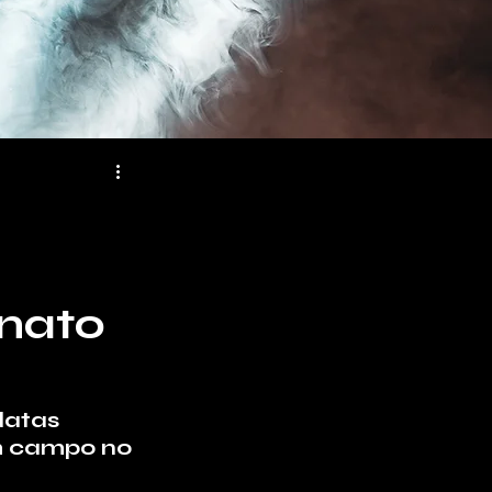
nato
atas 
m campo no 