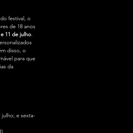
o festival, o 
res de 18 anos 
 e 11 de julho
.  
ersonalizados 
ém disso, o 
amável para que 
ias da 
 julho; e sexta-
)  