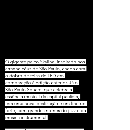
O gigante palco Skyline, inspirado nos 
arranha-céus de São Paulo, chega com 
o dobro de telas de LED em 
comparação à edição anterior. Já o 
São Paulo Square, que celebra a 
essência musical da capital paulista, 
terá uma nova localização e um line-up 
forte, com grandes nomes do jazz e da 
música instrumental.