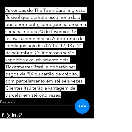
As vendas do The Town Card, ingresso 
flexível que permite escolher a data 
posteriormente, começam na próxima 
semana, no dia 20 de fevereiro. O 
festival acontecerá no Autódromo de 
Interlagos nos dias 06, 07, 12, 13 e 14 
de setembro. Os ingressos serão 
vendidos exclusivamente pela 
Ticketmaster Brasil e poderão ser 
pagos via PIX ou cartão de crédito, 
com parcelamento em até seis vezes. 
Clientes Itaú terão a vantagem de 
parcelar em até oito vezes.
Festivais