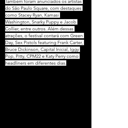
Também foram anunciados os artistas 
do São Paulo Square, com destaques 
como Stacey Ryan, Kamasi 
Washington, Snarky Puppy e Jacob 
Collier, entre outros. Além dessas 
atrações, o festival contará com Green 
Day, Sex Pistols featuring Frank Carter, 
Bruce Dickinson, Capital Inicial, Iggy 
Pop, Pitty, CPM22 e Katy Perry como 
headliners em diferentes dias.