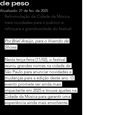
de peso
Atualizado:
21 de fev. de 2025
Reformulação da Cidade da Música 
trará novidades para o público e 
reforçará a grandiosidade do festival
Por Briel Araújo, para o Vivendo de 
Shows.
Nesta terça-feira (11/02), o festival 
reuniu grandes nomes na cidade de 
São Paulo para anunciar novidades e 
mudanças para a edição deste ano. O 
evento promete ser ainda mais 
impactante em 2025 e trouxe ajustes na 
Cidade da Música para garantir uma 
experiência ainda mais envolvente.