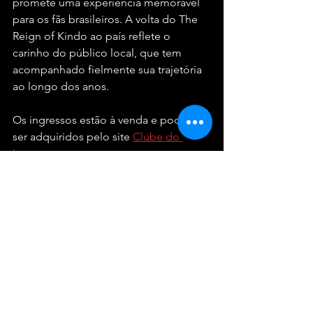
promete uma experiência memorável 
para os fãs brasileiros. A volta do The 
Reign of Kindo ao país reflete o 
carinho do público local, que tem 
acompanhado fielmente sua trajetória 
ao longo dos anos.
Os ingressos estão à venda e podem 
ser adquiridos pelo site 
Clube do 
Ingresso
.
Shows
Por dentro da cena
Ver tudo
Posts recentes