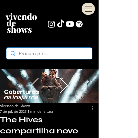
Coberturas
em tempo real
Vivendo de Shows
7 de jul. de 2025
1 min de leitura
The Hives
compartilha novo