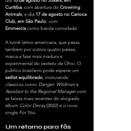
dia 
16 de agosto no Jokers, em 
Curitiba
, com abertura do 
Crowning 
Animals
, e dia 
17 de agosto no Carioca 
Club, em São Paulo
, com 
Emmercia
 como banda convidada.
A turnê latino-americana, que passa 
também por outros quatro países, 
marca a fase mais madura e 
experimental do sexteto de Ohio. O 
público brasileiro pode esperar um 
setlist equilibrado
, misturando 
clássicos como 
Danger: Wildman
 e 
Assistant to the Regional Manager
 com 
as faixas mais recentes do elogiado 
álbum 
Color Decay
 (2022) e o novo 
single 
For You
.
Um retorno para fãs 