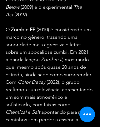
Below
 (2009) e o experimental 
The 
Act
 (2019).
O 
Zombie EP
 (2010) é considerado um 
marco no gênero, trazendo uma 
sonoridade mais agressiva e letras 
sobre um apocalipse zumbi. Em 2021, 
a banda lançou 
Zombie II
, mostrando 
que, mesmo após quase 20 anos de 
estrada, ainda sabe como surpreender.
Com 
Color Decay
 (2022), o grupo 
reafirmou sua relevância, apresentando 
um som mais atmosférico e 
sofisticado, com faixas como 
Chemical
 e 
Salt
 apontando para novos 
caminhos sem perder a essência.
Serviço: