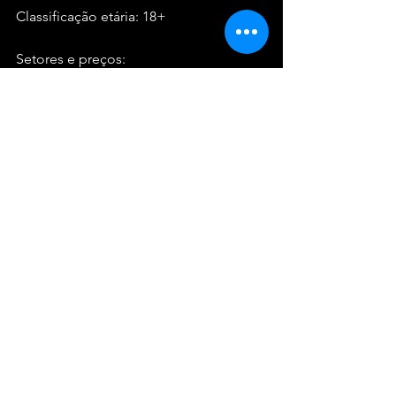
Classificação etária: 18+
Setores e preços:
Pista - R$ 145,00 (meia-entrada) | R$ 
290,00 (inteira)
Vendas online: 
eventim.com.br/TheDamned
Bilheteria
 oficial: Estádio do Morumbi - 
Bilheteria 05 - Av. Giovanni Gronchi, 
1866
Funcionamento da bilheteira: Terça a 
sábado das 10h às 17h (sem 
funcionamento em feriados e dias de 
eventos de outras empresas).