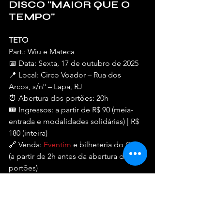
DISCO "MAIOR QUE O 
TEMPO"
TETO
Part.: Wiu e Mateca
📅 Data: Sexta, 17 de outubro de 2025
📍 Local: Circo Voador – Rua dos 
Arcos, s/nº – Lapa, RJ
⏰ Abertura dos portões: 20h
🎟️ Ingressos: a partir de R$ 90 (meia-
entrada e modalidades solidárias) | R$ 
180 (inteira)
🔗 Venda: 
Eventim
 e bilheteria do Circo 
(a partir de 2h antes da abertura dos 
portões)
🔞 Classificação: 18 anos (14 a 17 
acompanhados de responsáveis)
Shows
Entretenimento