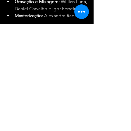
Gravação e Mixagem:
 Willian Luna, 
Daniel Carvalho e Igor Ferreira
Masterização:
 Alexandre Rabaço
Serviço — Shows de 
Lançamento da Turnê 
2026:
📍 SALVADOR (BA)
Data:
 19 de setembro de 2026 
(sábado)
Local:
 Largo da Tieta (Rua das 
Laranjeiras, Pelourinho – Centro 
Histórico)
Mais informações:
 Divulgação em 
breve
📍 RIO DE JANEIRO (RJ)
Data:
 23 de setembro de 2026 