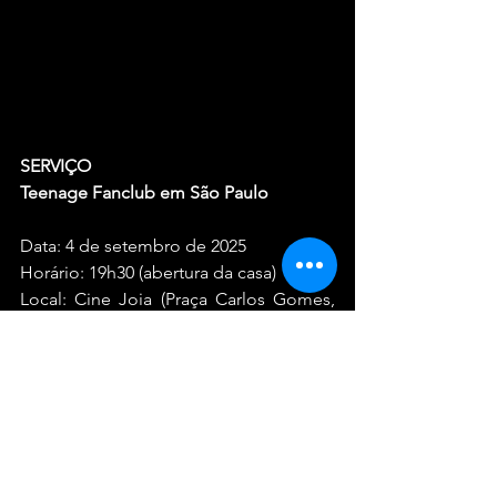
SERVIÇO
Teenage Fanclub em São Paulo
Data: 4 de setembro de 2025
Horário: 19h30 (abertura da casa)
Local: Cine Joia (Praça Carlos Gomes, 
82 - Liberdade, São Paulo - SP)
Venda online: 
https://fastix.com.br/events/teenage-
fanclub
Ingressos