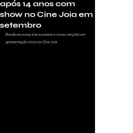
após 14 anos com
show no Cine Joia em
setembro
Banda escocesa traz sucessos e novas canções em 
apresentação única no Cine Joia