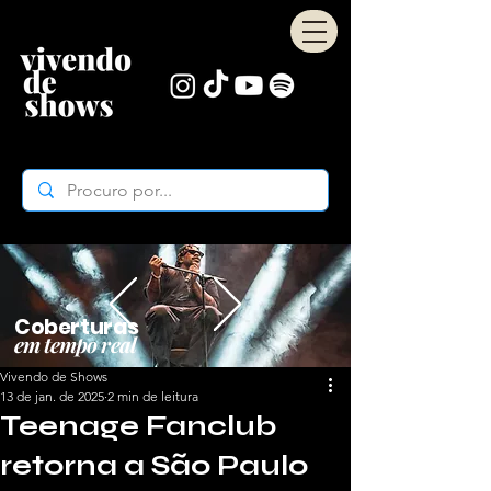
Coberturas
em tempo real
Vivendo de Shows
13 de jan. de 2025
2 min de leitura
Teenage Fanclub
retorna a São Paulo