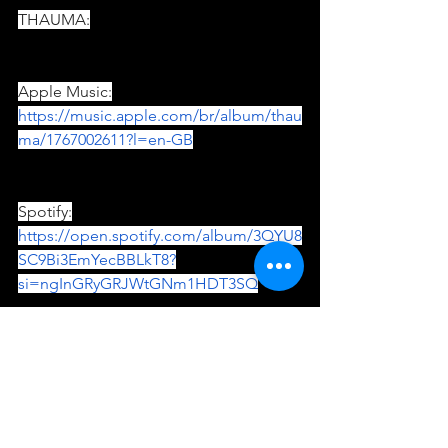
THAUMA:
Apple Music:
https://music.apple.com/br/album/thau
ma/1767002611?l=en-GB
Spotify:
https://open.spotify.com/album/3QYU8
SC9Bi3EmYecBBLkT8?
si=ngInGRyGRJWtGNm1HDT3SQ
Deezer:
https://deezer.page.link/ATtiPTvHvofLA
JaR9