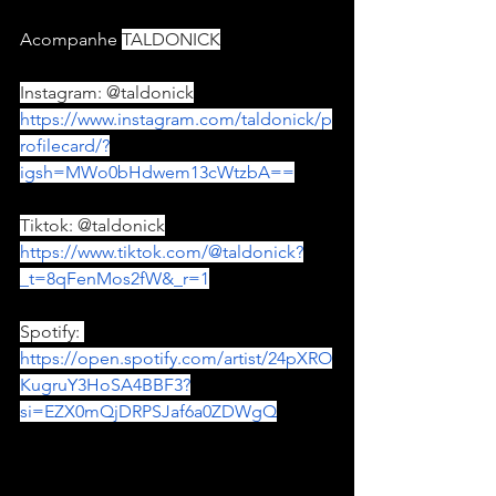
Acompanhe 
TALDONICK
Instagram: @taldonick
https://www.instagram.com/taldonick/p
rofilecard/?
igsh=MWo0bHdwem13cWtzbA==
Tiktok: @taldonick
https://www.tiktok.com/@taldonick?
_t=8qFenMos2fW&_r=1
Spotify: 
https://open.spotify.com/artist/24pXRO
KugruY3HoSA4BBF3?
si=EZX0mQjDRPSJaf6a0ZDWgQ