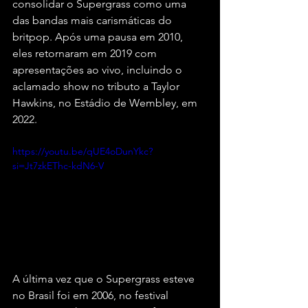
consolidar o Supergrass como uma 
das bandas mais carismáticas do 
britpop. Após uma pausa em 2010, 
eles retornaram em 2019 com 
apresentações ao vivo, incluindo o 
aclamado show no tributo a Taylor 
Hawkins, no Estádio de Wembley, em 
2022.
https://youtu.be/qUE4oDunYkc?
si=Jt7zkEThc-kdN6-V
A última vez que o Supergrass esteve 
no Brasil foi em 2006, no festival 