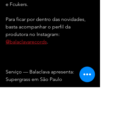
e Fcukers.
Para ficar por dentro das novidades, 
basta acompanhar o perfil da 
produtora no Instagram: 
@balaclavarecords
.
Serviço — Balaclava apresenta: 
Supergrass em São Paulo
Data: 31 de agosto de 2025 (domingo)
Local: Terra SP
Endereço: Av. Salim Antônio Curiati, 
160 - Campo Grande, São Paulo - SP, 
04690-050
Horários: Portas às 18h / Show às 20h
Classificação etária: 16 anos (menores 