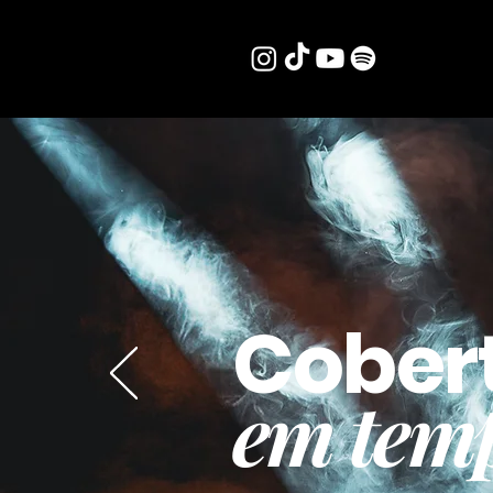
Cober
em temp