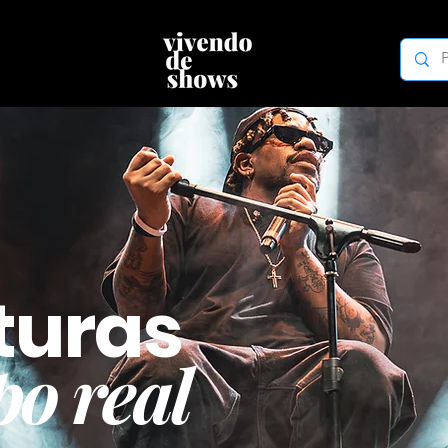
turas
o real