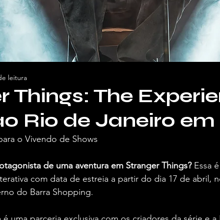
e leitura
r Things: The Experi
o Rio de Janeiro em 
para o Vivendo de Shows 
otagonista de uma aventura em Stranger
Things?
 Essa 
terativa com data de estreia a partir do dia 17 de abril, n
rno do Barra Shopping.
 é uma parceria exclusiva com os criadores da série e a N