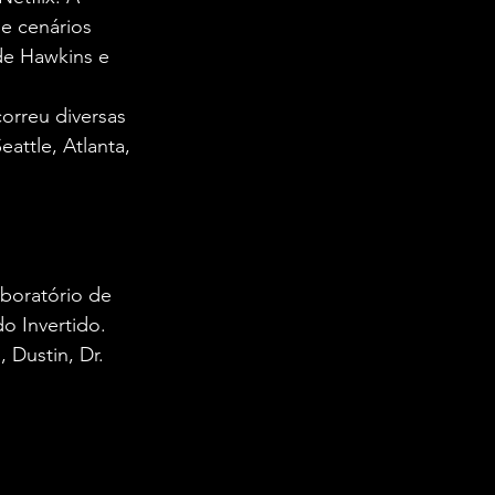
 e cenários 
de Hawkins e 
orreu diversas 
ttle, Atlanta, 
boratório de 
o Invertido. 
 Dustin, Dr. 