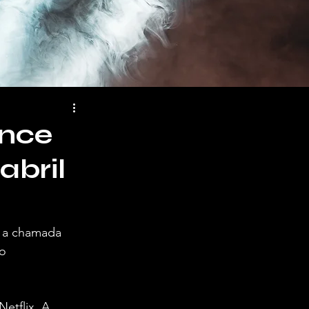
ence
abril
é a chamada 
o 
etflix. A 