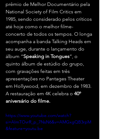
prêmio de Melhor Documentário pela 
National Society of Film Critics em 
1985, sendo considerado pelos críticos 
até hoje como o melhor filme-
concerto de todos os tempos. O longa 
acompanha a banda Talking Heads em 
seu auge, durante o lançamento do 
álbum “
Speaking in Tongues
”, o 
quinto álbum de estúdio do grupo, 
com gravações feitas em três 
apresentações no Pantages Theater 
em Hollywood, em dezembro de 1983. 
A restauração em 4K celebra o 
40º 
aniversário do filme.
https://www.youtube.com/watch?
si=AImTOvrR_p_7NsN6&v=AMGxgQB3rpM
&feature=youtu.be