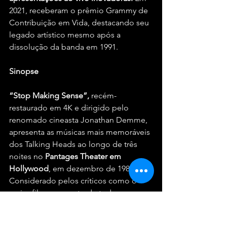
2021, receberam o prêmio Grammy de 
Contribuição em Vida, destacando seu 
legado artístico mesmo após a 
dissolução da banda em 1991.
Sinopse
“Stop Making Sense”,
 recém-
restaurado em 4K e dirigido pelo 
renomado cineasta Jonathan Demme, 
apresenta as músicas mais memoráveis 
dos Talking Heads ao longo de três 
noites no 
Pantages Theater em 
Hollywood
, em dezembro de 1983. 
Considerado pelos críticos como o 
maior filme-concerto de todos os 
tempos, o longa captura a essência da 
banda em seu auge criativo.