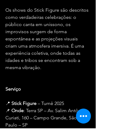
Os shows do Stick Figure são descritos 
como verdadeiras celebrações: o 
público canta em uníssono, os 
improvisos surgem de forma 
espontânea e as projeções visuais 
criam uma atmosfera imersiva. É uma 
experiência coletiva, onde todas as 
idades e tribos se encontram sob a 
mesma vibração.
Serviço
📍 
Stick Figure
 – Turnê 2025
📌 
Onde
: Terra SP – Av. Salim Antônio 
Curiati, 160 – Campo Grande, São 
Paulo – SP
📅 
Quando
: 25 de maio de 2025 