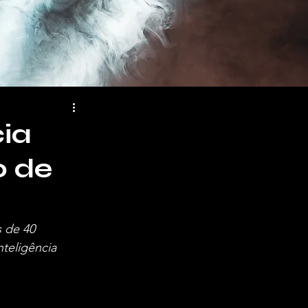
cia
o de
 de 40 
nteligência 