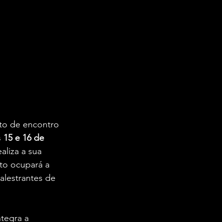
to de encontro 
 
15 e 16 de 
ealiza a sua 
to ocupará a 
alestrantes de 
ntegra a 