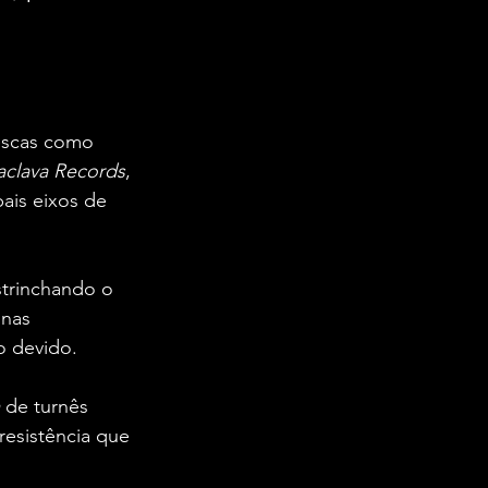
escas como 
laclava Records
, 
ais eixos de 
strinchando o 
 nas 
o devido.
 de turnês 
resistência que 