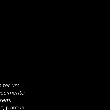
 ter um 
escimento 
rem, 
”,
 pontua 