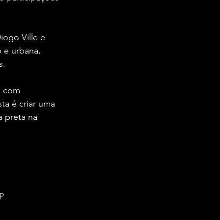
ogo Ville e 
 e urbana, 
s.
, com 
ta é criar uma 
a preta na 
P