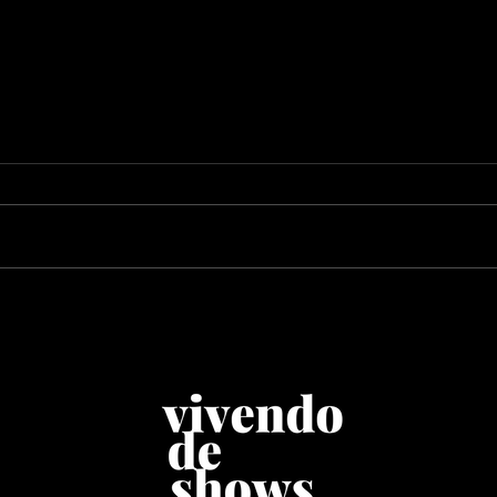
Zimbra celebra 10 anos
AFR
de "Azul" em shows
ven
especiais no Sesc
Rio,
Avenida Paulista