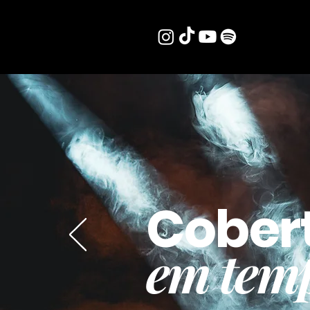
Cober
em temp