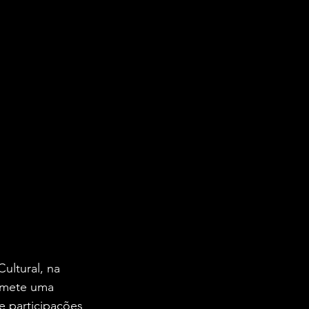
ultural, na 
omete uma 
e participações 