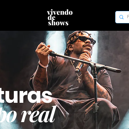
turas
o real