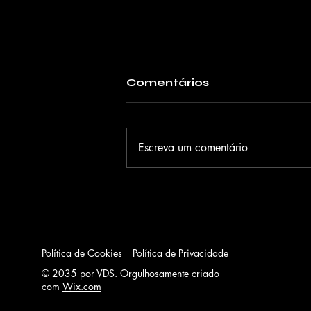
Comentários
Escreva um comentário
Judy Black apresenta o
EP "Só eu Soul" e o
single "Raízes" em show
gratuito no Sesc Santo
Amaro
Política de Cookies
Política de Privacidade
© 2035 por VDS. Orgulhosamente criado
com
Wix.com