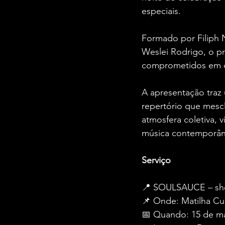
especiais.
Formado por Filiph 
Weslei Rodrigo, o p
comprometidos em de
A apresentação traz 
repertório que mesc
atmosfera coletiva, v
música contemporân
Serviço
📍 SOULSAUCE – sho
📌 Onde: Matilha Cul
📅 Quando: 15 de ma