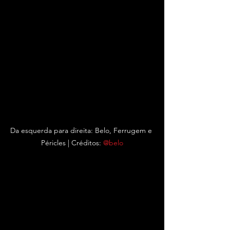
Da esquerda para direita: Belo, Ferrugem e 
Péricles | Créditos: 
@belo
Com a programação dedicada ao 
mercado musical
, artistas como 
Péricles
, 
Belo
, 
Ferrugem
, 
Marina Sena
,
Pedro Sampaio
, 
Duda Beat
 e 
Criolo
dividiram experiências, visões e 