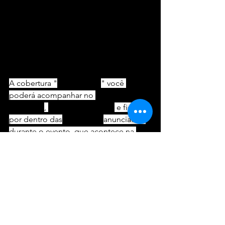
Todos os artistas presentes apontaram 
a
 importância de manter o controle
sobre suas narrativas e de se cercar de 
equipes que 
compartilham seus 
valores 
e visões de futuro.
A cobertura "
In Real Time
" você 
poderá acompanhar no 
nosso 
Instagram
, 
@vivendodeshows
 e ficar 
por dentro das
 novidades 
anunciadas 
durante o evento, que acontece na 
cidade do Rio de Janeiro entre os dias 
27 de Maio à 1º de Junho
.
https://video.wixstatic.com/video/64d1a7_7bf
4170910ba4ac48b21096d9f2b5d5f/720p/mp4/f
ile.mp4