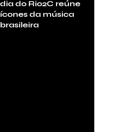
dia do Rio2C reúne
ícones da música
brasileira
O segundo dia do Rio2C 2025, maior 
encontro de criatividade da América 
Latina, mostrou a força e a diversidade 
da música brasileira com encontros 
marcantes entre gerações e gêneros.
Por Juan Nobre, da Macete Music, direto 
do Rio2C.