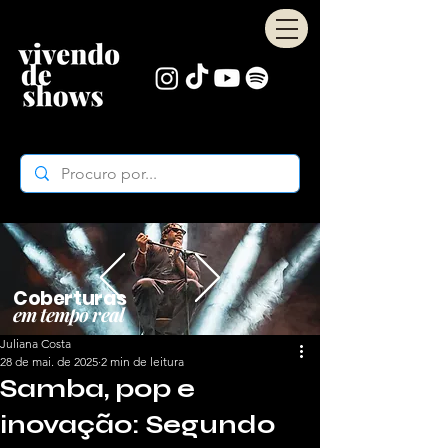
Coberturas
em tempo real
Juliana Costa
28 de mai. de 2025
2 min de leitura
Samba, pop e
inovação: Segundo