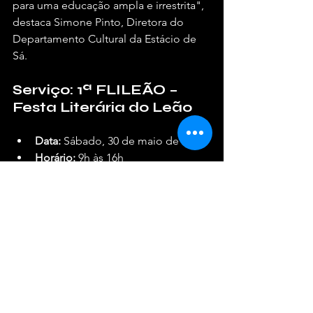
para uma educação ampla e irrestrita", 
destaca Simone Pinto, Diretora do 
Departamento Cultural da Estácio de 
Sá.
Serviço: 1ª FLILEÃO – 
Festa Literária do Leão
Data:
 Sábado, 30 de maio de 2026
Horário:
 9h às 16h
Local:
 Quadra do GRES Estácio de 
Sá (Avenida Salvador de Sá, 206-
208 – Cidade Nova, Rio de 
Janeiro/RJ)
Ingressos:
Entrada Gratuita
Realização:
 Departamento Cultural 
do G.R.E.S. Estácio de Sá em 
parceria com a Secretaria 
Municipal de Educação.