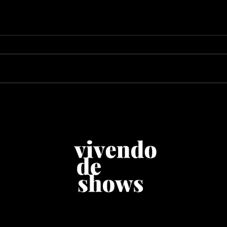
Zimbra celebra 10 anos
Pri
de "Azul" em shows
Ses
especiais no Sesc
mús
Avenida Paulista
mág