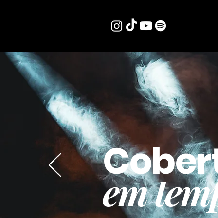
Cober
em temp