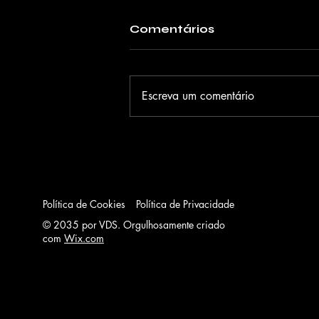
Comentários
Escreva um comentário
Judy Black apresenta o
EP "Só eu Soul" e o
single "Raízes" em show
gratuito no Sesc Santo
Amaro
Política de Cookies
Política de Privacidade
© 2035 por VDS. Orgulhosamente criado
com
Wix.com