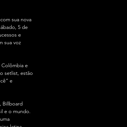
o com sua nova 
sábado, 5 de 
ucessos e 
m sua voz 
, Colômbia e 
setlist, estão 
cê” e 
Billboard 
il e o mundo. 
 uma 
ica latina.