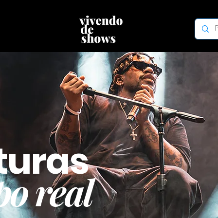
turas
o real