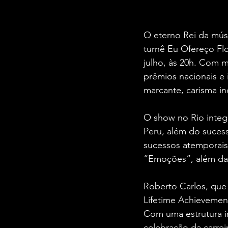
O eterno Rei da músi
turnê Eu Ofereço Fl
julho, às 20h. Com m
prêmios nacionais e 
marcante, carisma in
O show no Rio integ
Peru, além do sucess
sucessos atemporai
“Emoções”, além das
Roberto Carlos, qu
Lifetime Achievement
Com uma estrutura i
celebração da carrei