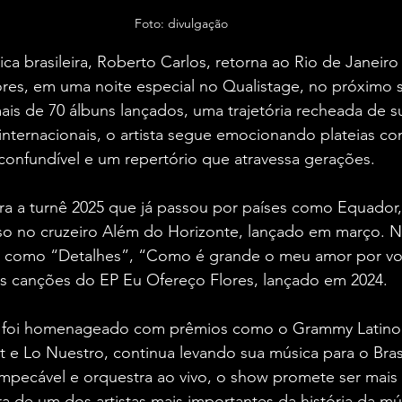
Foto: divulgação 
ca brasileira, Roberto Carlos, retorna ao Rio de Janeir
ores, em uma noite especial no Qualistage, no próximo 
ais de 70 álbuns lançados, uma trajetória recheada de s
internacionais, o artista segue emocionando plateias co
confundível e um repertório que atravessa gerações.
ra a turnê 2025 que já passou por países como Equador
o no cruzeiro Além do Horizonte, lançado em março. No 
s como “Detalhes”, “Como é grande o meu amor por vo
 canções do EP Eu Ofereço Flores, lançado em 2024.
e foi homenageado com prêmios como o Grammy Latino, 
 e Lo Nuestro, continua levando sua música para o Bras
mpecável e orquestra ao vivo, o show promete ser mais
ra de um dos artistas mais importantes da história da mús