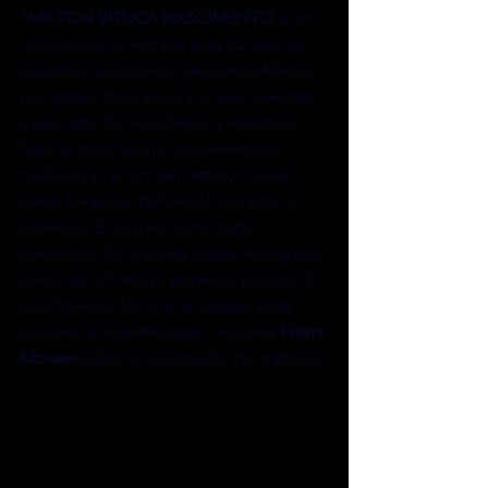
“MILTON BITUCA BASCIMENTO
 é um 
road movie
, a estrada está na raiz, na 
essência do projeto; seguimos Milton 
por quase dois anos, e o que vivemos 
a seu lado foi moldando a narrativa. 
Não se trata de um documentário 
tradicional, e sim um retrato – cujas 
cores foram se definindo durante o 
caminho. É incrível como tudo 
convergia de maneira quase milagrosa, 
como se o filme já estivesse pronto. O 
que fizemos foi criar o espaço para 
que ele se manifestasse” resume 
Flavia 
Moraes
 sobre a construção do trabalho.