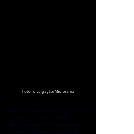
Foto: divulgação/Midiorama
A diretora explora o aspecto espiritual 
e a complexa simplicidade da obra de 
Milton
, enquanto investiga as origens 
de sua musicalidade. Ao longo do 