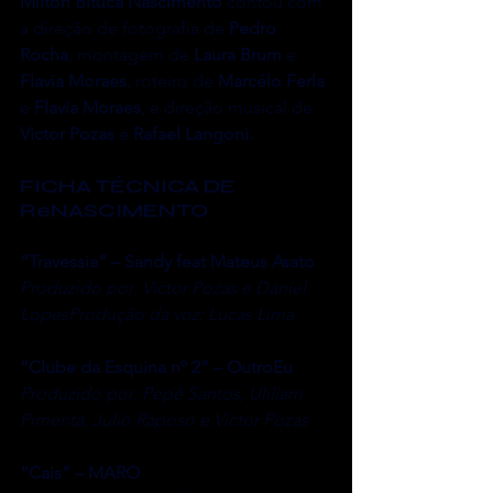
Milton Bituca Nascimento
 contou com 
a direção de fotografia de 
Pedro 
Rocha
, montagem de 
Laura Brum
 e 
Flavia Moraes
, roteiro de 
Marcélo Ferla
e 
Flavia Moraes
, e direção musical de 
Victor Pozas
 e 
Rafael Langoni. 
FICHA TÉCNICA DE 
ReNASCIMENTO 
“Travessia” – Sandy feat Mateus Asato
Produzido por: Victor Pozas e Daniel 
LopesProdução da voz: Lucas Lima
“Clube da Esquina nº 2” – OutroEu
Produzido por: Pepê Santos, Uliliam 
Pimenta, Julio Raposo e Victor Pozas
“Cais” – MARO