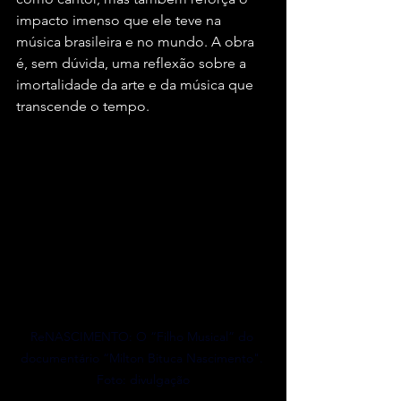
impacto imenso que ele teve na 
música brasileira e no mundo. A obra 
é, sem dúvida, uma reflexão sobre a 
imortalidade da arte e da música que 
transcende o tempo.
ReNASCIMENTO: O “Filho Musical” do 
documentário “Milton Bituca Nascimento". 
Foto: divulgação