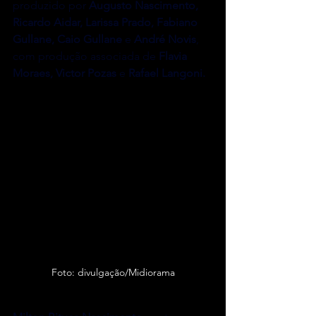
produzido por 
Augusto Nascimento, 
Ricardo Aidar, Larissa Prado, Fabiano 
Gullane, Caio Gullane
 e 
André Novis
, 
com produção associada de 
Flavia 
Moraes, Victor Pozas
 e 
Rafael Langoni.
Foto: divulgação/Midiorama