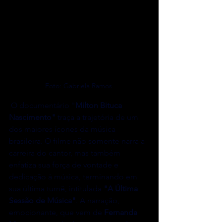
Foto: Gabriela Ramos 
 O documentário "
Milton Bituca 
Nascimento"
 traça a trajetória de um 
dos maiores ícones da música 
brasileira. O filme não somente narra a 
carreira do cantor, mas também 
enfatiza sua força de vontade e 
dedicação à música, terminando em 
sua última turnê, intitulada 
"A Última 
Sessão de Música"
. A narração, 
emocionante, que vem de 
Fernanda 