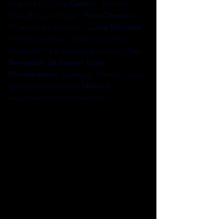
esquina n°2”, 
Os Garotin
, “
Bola de 
Meia Bola de Gude”, 
Tuca Oliveira
 faz 
“Canção da América”, 
Lucas Mamede
, 
“Ponta de Areia / Tudo o que Você 
podia Ser” e o trio composto por 
Tim 
Bernardes
, 
Zé Ibarra
 e 
Dora 
Morelenbaum
, a canção “Anima”, cuja 
gravação ao lado de 
Milton
 foi 
registrada no documentário.