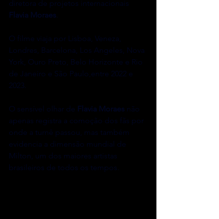
diretora de projetos internacionais 
Flavia Moraes
.
O filme viaja por Lisboa, Veneza, 
Londres, Barcelona, Los Angeles, Nova 
York, Ouro Preto, Belo Horizonte e Rio 
de Janeiro e São Paulo,entre 2022 e 
2023.
O sensível olhar de 
Flavia Moraes
 não 
apenas registra a comoção dos fãs por 
onde a turnê passou, mas também 
evidencia a dimensão mundial de 
Milton, um dos maiores artistas 
brasileiros de todos os tempos.