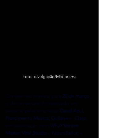
Foto: divulgação/Midiorama
Com estreia prevista para
 20 de março, 
o documentário foi realizado em 
parceria pelas empresas 
Canal Azul, 
Nascimento Música, Gullane 
e
  Claro, 
em associação com
 Why? Stories 
Matter, Vital Studio 
e
 MoonSailor, 
e 