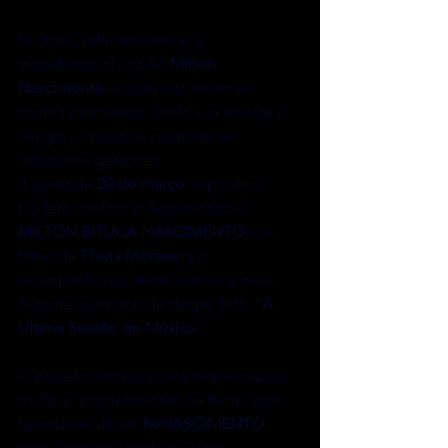
Mil tons, infinitos sons e a 
inconfundível voz de 
Milton 
Nascimento
 ecoam por todos os 
cantos do mundo, onde sua música já 
chegou a tocar os corações de 
diferentes gerações.
A partir de 
20 de março
, o público 
poderá conferir o documentário 
MILTON BITUCA NASCIMENTO
, um 
filme de 
Flavia Moraes
 que 
acompanhou o artista por dois anos 
durante sua turnê de despedida, “
A 
Última Sessão de Música
“.
O projeto reservou uma surpresa para 
os fãs e, paralelamente ao filme, será 
lançado o álbum 
ReNASCIMENTO
, 
com regravações de músicas 