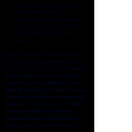
processo, ela e sua equipe captaram 
depoimentos de grandes 
personalidades que tentam expressar, 
em palavras, o impacto e o alcance de 
um artista que provoca emoções 
profundas.
Uma constelação impressionante de 
estrelas tenta traduzir 
Milton
 e sua 
obra, entre eles nomes como 
Caetano 
Veloso, Gilberto Gil, Chico Buarque, 
João Bosco, Sergio Mendes, Djavan, 
Mano Brown, Ivan Lins, Criolo, Simone, 
Maria Gadú, Hamilton de Holanda, Zé 
Renato
 e os companheiros do 
Clube 
da Esquina
Wagner Tiso, Márcio 
Borges, Lô Borges, Ronaldo Bastos, 
Beto Guedes
 e 
Toninho Horta
, entre 