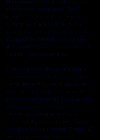
Montenegro, 
aliada às participações 
especiais de nomes como Chico 
Buarque, Caetano Veloso, Djavan, 
Gilberto Gil, Maria Gadú, e muitos 
outros, confere ao documentário uma 
riqueza única, oferecendo uma visão 
abrangente e profunda sobre a vida e 
obra de Milton Nascimento.
O documentário dá grande ênfase à 
perseverança de Milton, que, mesmo 
diante de desafios, nunca deixou de 
lutar por sua arte e por sua identidade. 
Em momentos tocantes, como as falas 
de Fernanda Montenegro, ele é 
descrito não somente como um 
grande artista, mas como uma figura 
imortal da música brasileira. A frase 
“O 
que é uma despedida perto da 