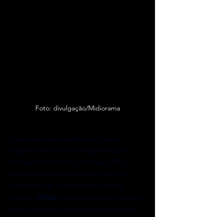
Foto: divulgação/Midiorama
A pandemia atrapalhou o plano 
original, mas com o lançamento da 
derradeira turnê mundial em 2022, 
surgiu a ideia da realização de um 
“road movie” documental. Para a 
missão, 
Victor
 não pensou em nenhum 
outro nome e convidou a experiente 