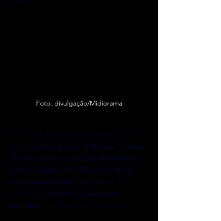
outros.
Foto: divulgação/Midiorama
Entre os admiradores internacionais 
estão 
Quincy Jones, Spike Lee, Wayne 
Shorter, Herbie Hancock, Pat Metheny, 
Stanley Clarke, Paul Simon, Krishna 
Das, Steve Jordan, Fito Páez
 e as 
cantoras 
Carminho
 e 
Esperanza 
Spalding
, além de outros nomes.”