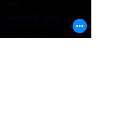
Pozas
“Canção do Sal” – ANALU
Produzido por: Fi Maróstica
“Encontros e Despedidas” – Liniker
Produzido por: Fejuca, Pepê Santos, 
Uliliam Pimenta, Julio Raposo e Daniel 
Musy
“Canção da América” – Tuca Oliveira
Produzido por: Pepê Santos, Uliliam 
Pimenta, Julio Raposo e Victor Pozas
“Anima” – Tim Bernardes, Zé Ibarra e 
Dora Morelembaum feat Milton 
Nascimento
Produzido por; Victor Pozas e Rafael 
Langoni