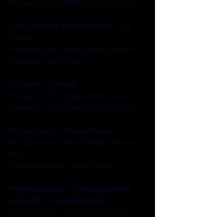
Produzido por: MARO e Victor Pozas
“Bola de Meia, Bola de Gude”
 – Os 
Garotin
Produzido por: Pepê Santos, Uliliam 
Pimenta, Julio Raposo
“A Festa” – Clarissa
Produzido por: Pepê Santos, Uliliam 
Pimenta, Julio Raposo e Victor Pozas
“A Lua Girou” – Agnes Nunes
Produzido por; Victor Pozas e Daniel 
Musy
Produção da voz: Juan Lacerda
“Ponta de Areia – Tudo o que Você 
podia Ser” – Lucas Mamede
Produzido por: Victor Gran e Victor 