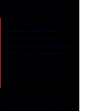
imortalidade”
 resume perfeitamente a 
enormidade do cantor, cuja influência 
transcende qualquer despedida. 
A outra fala de Fernanda 
“Se 
existe um caminho para 
desvendar o Brasil, com 
certeza ele passa pela estação 
Milton Bituca Nascimento”,
resume a importância do 
cantor para a história da 
música e da cultura do nosso 
país.
Além de destacar o lado humano e 
artístico de Milton, o documentário 
também revela a reverência que ele 