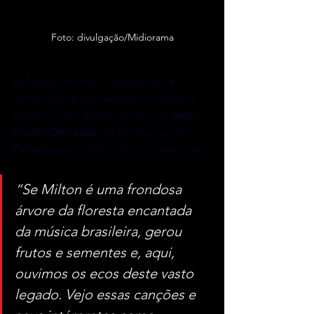
Foto: divulgação/Midiorama
As faixas “Anima”, “Lua Girou” e 
“Encontros e despedidas” contaram 
também com a participação da 
Tallin 
Studio Orchestra
, da Estônia, onde 
Pozas
 gravou a trilha do documentário.
“Se Milton é uma frondosa 
árvore da floresta encantada 
da música brasileira, gerou 
frutos e sementes e, aqui, 
ouvimos os ecos deste vasto 
legado. Vejo essas canções e 