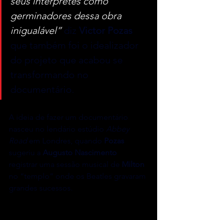
seus intérpretes como 
germinadores dessa obra 
inigualável”
diz 
Victor Pozas
que também foi o idealizador 
do projeto que acabou se 
transformando no 
documentário.
A ideia de fazer um documentário 
nasceu no lendário estúdio 
Abbey 
Road
 em Londres, quando 
Pozas
sugeriu a 
Augusto Nascimento
registrar uma sessão musical de 
Milton
no “templo” onde os Beatles gravaram 
grandes sucessos.