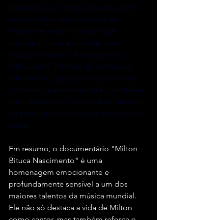
conquistou ao longo dos anos, com 
depoimentos emocionados de 
músicos e personalidades que 
compartilham a admiração pelo 
legado do cantor. As imagens da 
última turnê, repletas de emoção e 
intensidade, capturam a essência de 
um artista que se entrega à sua música 
com uma paixão imensurável, mesmo 
ao saber que estava se despedindo do 
palco.
Em resumo, o documentário "Milton 
Bituca Nascimento" é uma 
homenagem emocionante e 
profundamente sensível a um dos 
maiores talentos da música mundial. 
Ele não só destaca a vida de Milton 
como cantor, mas também reforça o 