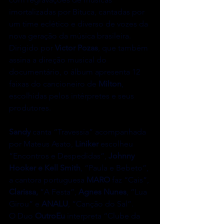
imortalizadas por Bituca, cantadas por 
um time eclético e diverso de vozes da 
nova geração da música brasileira.
Dirigido por 
Victor Pozas
, que também 
assina a direção musical do 
documentário, o álbum apresenta 12 
faixas do cancioneiro de 
Milton
, 
escolhidas pelos intérpretes e seus 
produtores.
Sandy
 canta “Travessia” acompanhada 
por Mateus Asato, 
Liniker 
escolheu 
“Encontros e Despedidas”, 
Johnny 
Hooker
e Kell Smith
, “Paula e Bebeto”, 
a cantora portuguesa 
MARO
 faz “Cais”, 
Clarissa,
 “A Festa”, 
Agnes Nunes
, “Lua 
Girou” e 
ANALU
, “Canção do Sal”.
O Duo 
OutroEu
 interpreta “Clube da 