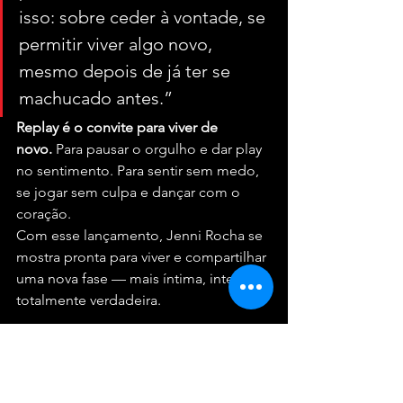
isso: sobre ceder à vontade, se 
permitir viver algo novo, 
mesmo depois de já ter se 
machucado antes.”
Replay é o convite para viver de 
novo.
 Para pausar o orgulho e dar play 
no sentimento. Para sentir sem medo, 
se jogar sem culpa e dançar com o 
coração.
Com esse lançamento, Jenni Rocha se 
mostra pronta para viver e compartilhar 
uma nova fase — mais íntima, intensa e 
totalmente verdadeira.
🎧 
Ficha Técnica – 
“Replay”
Um time de peso deu vida ao novo 