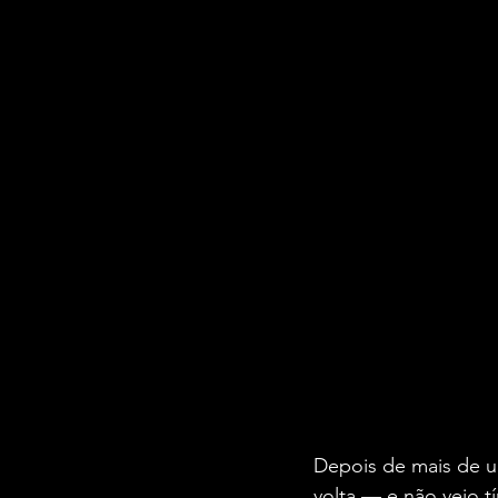
Depois de mais de u
volta — e não veio t