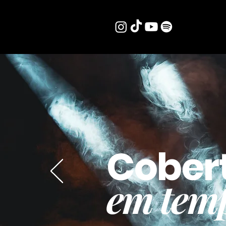
Cober
em temp