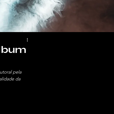
lbum
toral pela
alidade da