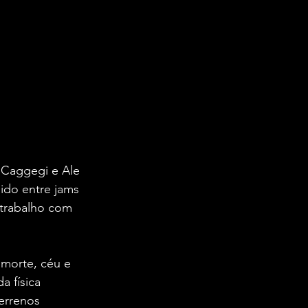
 Caggegi e Ale 
dido entre jams 
 trabalho com 
 morte, céu e 
a física 
errenos 