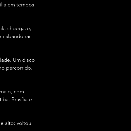
ília em tempos 
nk, shoegaze, 
em abandonar 
dade. Um disco 
o percorrido. 
 maio, com 
ba, Brasília e 
e alto: voltou 