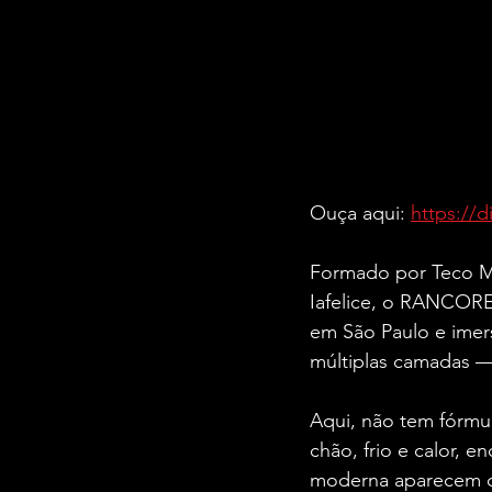
Ouça aqui: 
https://d
Formado por Teco Ma
Iafelice, o RANCORE
em São Paulo e imers
múltiplas camadas —
Aqui, não tem fórmul
chão, frio e calor, e
moderna aparecem c