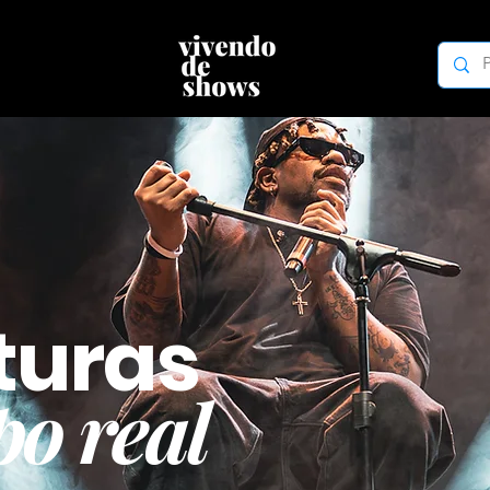
turas
o real