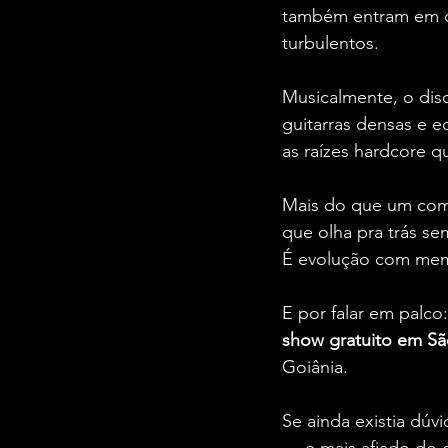
também entram em ce
turbulentos.
Musicalmente, o dis
guitarras densas e 
as raízes hardcore 
Mais do que um com
que olha pra trás s
É evolução com mem
E por falar em palco
show gratuito em Sã
Goiânia.
Se ainda existia dúv
— e mais afiado do 