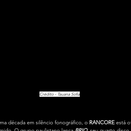
Crédito - Tauana Sofia
ma década em silêncio fonográfico, o 
RANCORE 
está o
ímido. O grupo paulistano lança 
BRIO
, seu quarto disco 