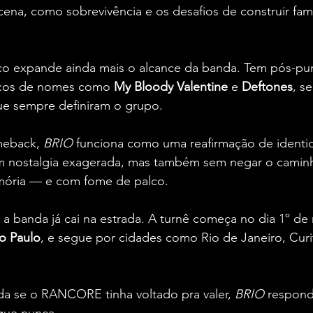
na, como sobrevivência e os desafios de construir fam
co expande ainda mais o alcance da banda. Tem pós-pu
ecos de nomes como 
My Bloody Valentine 
e 
Deftones
, s
que sempre definiram o grupo.
eback, 
BRIO
 funciona como uma reafirmação de identi
em nostalgia exagerada, mas também sem negar o caminh
ória — e com fome de palco.
: a banda já cai na estrada. A turnê começa no dia 1º de
o Paulo
, e segue por cidades como Rio de Janeiro, Curiti
ida se o RANCORE tinha voltado pra valer, 
BRIO
 respond
que nunca.