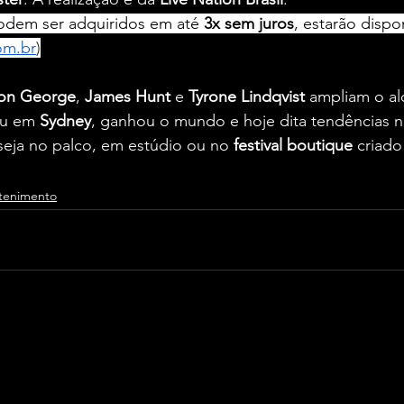
odem ser adquiridos em até
 3x sem juros
, estarão dispo
om.br
)
on George
, 
James Hunt
 e 
Tyrone Lindqvist
 ampliam o a
u em 
Sydney
, ganhou o mundo e hoje dita tendências n
seja no palco, em estúdio ou no 
festival boutique
 criado
tenimento