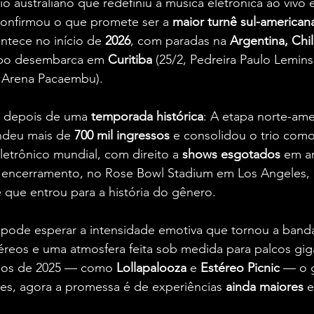
trio australiano que redefiniu a música eletrônica ao vivo
confirmou o que promete ser a
 maior turnê sul-american
ontece no início de 
2026
, com paradas na 
Argentina, Chi
po desembarca em 
Curitiba
 (25/2, Pedreira Paulo Lemins
e Arena Pacaembu).
o depois de uma
 temporada histórica
: A etapa norte-ame
ndeu mais de
 700 mil ingressos
 e consolidou o trio com
etrônico mundial, com direito a 
shows esgotados
 em a
O encerramento, no Rose Bowl Stadium em Los Angeles, 
 que entrou para a história do gênero.
o pode esperar a intensidade emotiva que tornou a banda
téreos e uma atmosfera feita sob medida para palcos gig
anos de 2025 — como 
Lollapalooza
 e 
Estéreo Picnic
 — o g
es, agora a promessa é de experiências
 ainda maiores
 e