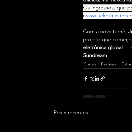
Os ingressos, que p
(
www.ticketmaster.c
Com a nova turnê, 
J
projeto que começo
eletrônica global
 — 
Sundream
.
Shows
Festivais
Entre
Posts recentes