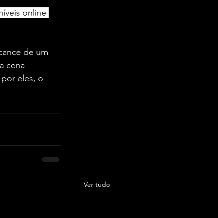
níveis online 
lcance de um 
a cena 
 por eles, o 
Ver tudo