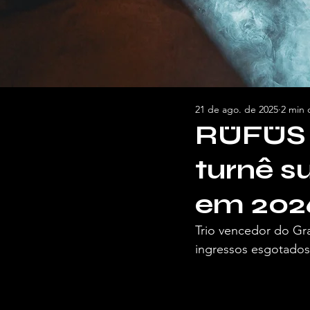
21 de ago. de 2025
2 min 
RÜFÜS 
turnê s
em 202
Trio vencedor do Gra
ingressos esgotados
Por Juliana Costa, para a