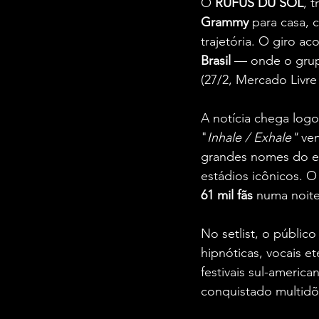
O
 RÜFÜS DU SOL
, 
Grammy 
para casa, 
trajetória. O giro ac
Brasil 
— onde o gru
(27/2, Mercado Livr
A notícia chega log
"
Inhale / Exhale"
 ve
grandes nomes do el
estádios icônicos. 
61 mil fãs 
numa noite
No setlist, o públic
hipnóticas, vocais e
festivais sul-americ
conquistado multidõ