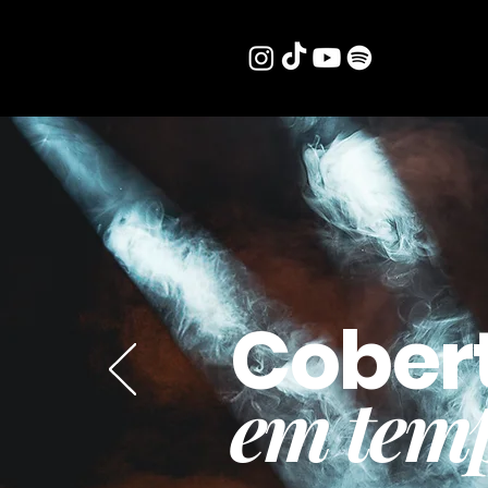
Cober
em temp