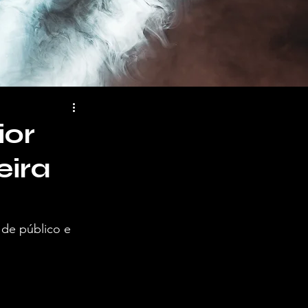
or
eira
 de público e 