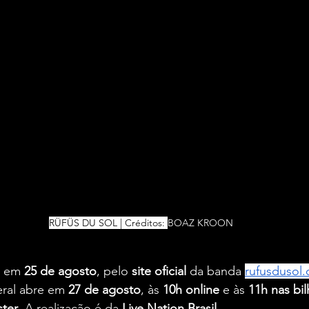
RÜFÜS DU SOL | Créditos: 
BOAZ KROON
 em 
25 de agosto
, pelo 
site oficial 
da banda 
rufusdusol.
ral abre em 
27 de agosto
, às 
10h online
 e às 
11h nas bil
ster
. A realização é da 
Live Nation Brasil
.