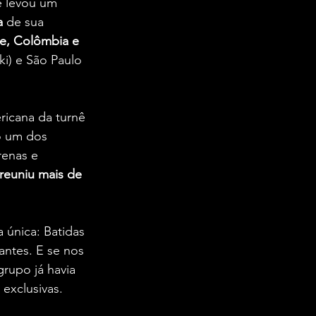
 e levou um 
a 
de sua 
le, Colômbia e 
ki) e São Paulo 
ricana da turnê 
o um dos 
renas e 
reuniu mais de 
 única: Batidas 
antes. E se nos 
rupo já havia 
 exclusivas.