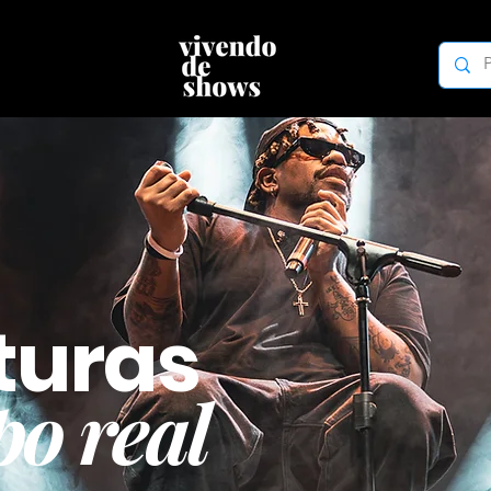
turas
o real